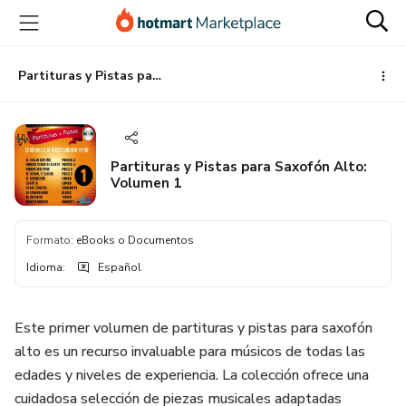
Ir
Ir
Ir
al
a
al
contenido
la
pie
principal
página
de
Partituras y Pistas para Saxofón Alto: Volumen 1
de
página
pago
Partituras y Pistas para Saxofón Alto:
Volumen 1
Formato
:
eBooks o Documentos
Idioma
:
Español
Este primer volumen de partituras y pistas para saxofón
alto es un recurso invaluable para músicos de todas las
edades y niveles de experiencia. La colección ofrece una
cuidadosa selección de piezas musicales adaptadas