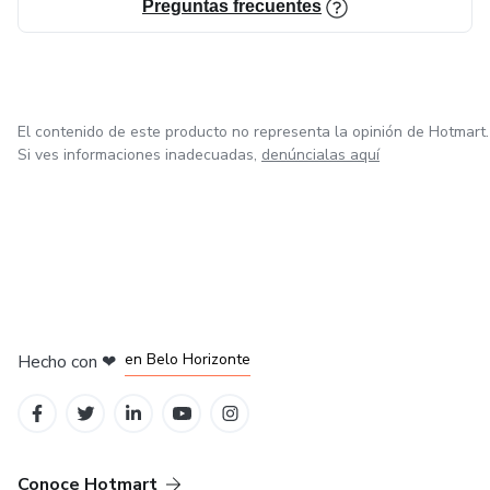
Preguntas frecuentes
El contenido de este producto no representa la opinión de Hotmart.
Si ves informaciones inadecuadas,
denúncialas aquí
en Ciudad de México
en Bogotá
en Amsterdam
en Madrid
en Belo Horizonte
Hecho con
❤
Conoce Hotmart