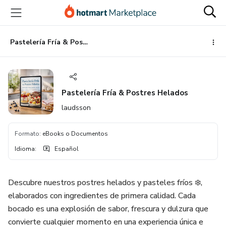
Ir
Ir
Ir
al
a
al
contenido
la
pie
principal
página
de
Pastelería Fría & Postres Helados
de
página
pago
Pastelería Fría & Postres Helados
laudsson
Formato
:
eBooks o Documentos
Idioma
:
Español
Descubre nuestros postres helados y pasteles fríos ❄️,
elaborados con ingredientes de primera calidad. Cada
bocado es una explosión de sabor, frescura y dulzura que
convierte cualquier momento en una experiencia única e