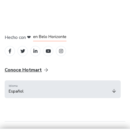
en Ciudad de México
en Bogotá
en Amsterdam
en Madrid
en Belo Horizonte
Hecho con
❤
Conoce Hotmart
Idioma
Español