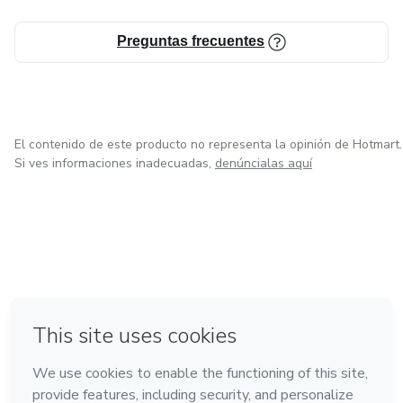
Preguntas frecuentes
El contenido de este producto no representa la opinión de Hotmart.
Si ves informaciones inadecuadas,
denúncialas aquí
en Bogotá
en Amsterdam
en Madrid
en Ciudad de México
Hecho con
❤
en Belo Horizonte