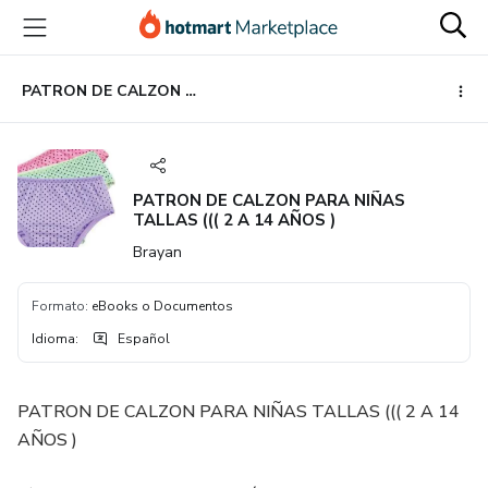
Ir
Ir
Ir
al
a
al
contenido
la
pie
principal
página
de
PATRON DE CALZON PARA NIÑAS TALLAS ((( 2 A 14 AÑOS )
de
página
pago
PATRON DE CALZON PARA NIÑAS
TALLAS ((( 2 A 14 AÑOS )
Brayan
Formato
:
eBooks o Documentos
Idioma
:
Español
PATRON DE CALZON PARA NIÑAS TALLAS ((( 2 A 14
AÑOS )