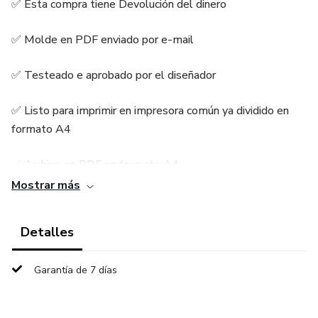
✅ Esta compra tiene Devolución del dinero
✅ Molde en PDF enviado por e-mail
✅ Testeado e aprobado por el diseñador
✅ Listo para imprimir en impresora común ya dividido en
formato A4
✅ Archivo en PDF en formato A4
Mostrar más
✅ Posee margen de costura
Detalles
Si tiene Alguna duda o queja, usted Puede contactarnos a
nuestro Whatsapp -> +51 927 537 141
Garantía de 7 días