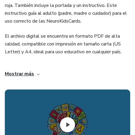
roja. También incluye la portada y un instructivo. Este
instructivo guía al adulto (padre, madre o cuidador) para el
uso correcto de las NeuroKidsCards.
El archivo digital se encuentra en formato PDF de alta
calidad, compatible con impresión en tamaño carta (US
Letter) y A4, ideal para uso educativo en cualquier país.
Explora la inmensa variedad de peces que viven en
Mostrar más
océanos y mares. Esta categoría incluye desde peces
tropicales hasta especies de aguas profundas, destacando
formas, colores y adaptaciones únicas. Perfecta para
despertar la curiosidad por la vida marina, ampliar el
vocabulario visual y fomentar el respeto por el ecosistema
oceánico.