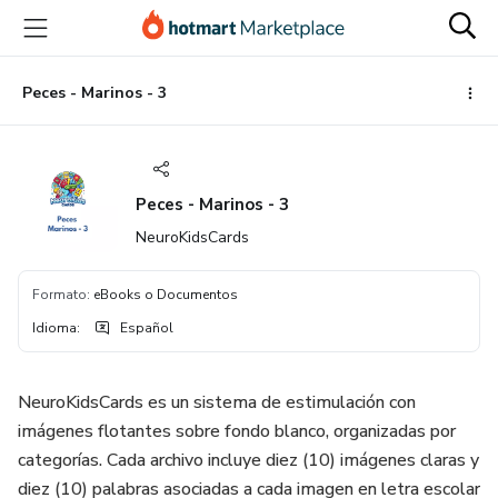
Ir
Ir
Ir
al
a
al
contenido
la
pie
principal
página
de
Peces - Marinos - 3
de
página
pago
Peces - Marinos - 3
NeuroKidsCards
Formato
:
eBooks o Documentos
Idioma
:
Español
NeuroKidsCards es un sistema de estimulación con
imágenes flotantes sobre fondo blanco, organizadas por
categorías. Cada archivo incluye diez (10) imágenes claras y
diez (10) palabras asociadas a cada imagen en letra escolar