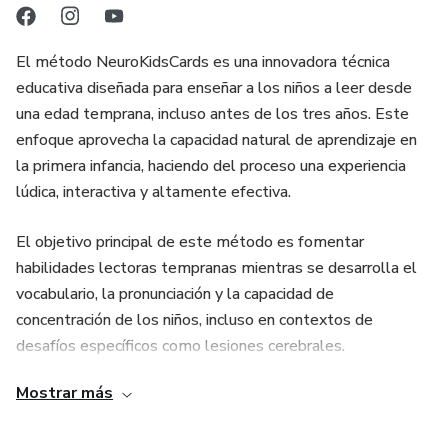
El método NeuroKidsCards es una innovadora técnica
educativa diseñada para enseñar a los niños a leer desde
una edad temprana, incluso antes de los tres años. Este
enfoque aprovecha la capacidad natural de aprendizaje en
la primera infancia, haciendo del proceso una experiencia
lúdica, interactiva y altamente efectiva.
El objetivo principal de este método es fomentar
habilidades lectoras tempranas mientras se desarrolla el
vocabulario, la pronunciación y la capacidad de
concentración de los niños, incluso en contextos de
desafíos específicos como lesiones cerebrales.
NeuroKidsCards convierte el aprendizaje en una actividad
Mostrar más
divertida, al tiempo que cultiva la confianza y el disfrute
por explorar nuevos conocimientos.