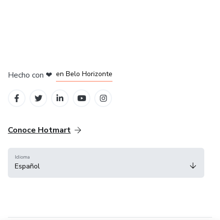
en Ciudad de México
en Bogotá
en Amsterdam
en Madrid
en Belo Horizonte
Hecho con
❤
Conoce Hotmart
Idioma
Español