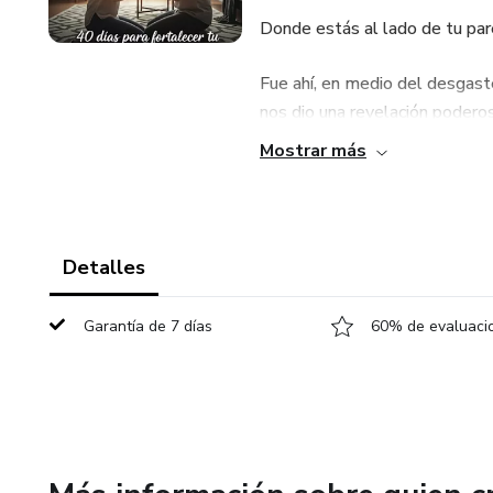
Donde estás al lado de tu pare
Fue ahí, en medio del desgast
nos dio una revelación podero
pensamientos en acciones de 
Mostrar más
Y así nació "Pensamientos en 
Un camino de 40 días diseñado 
Detalles
¿Qué encontrarán en este libr
Garantía de 7 días
60% de evaluacio
Cada día es una invitación a de
📖 Una reflexión bíblica profun
💬 Preguntas para conversar ju