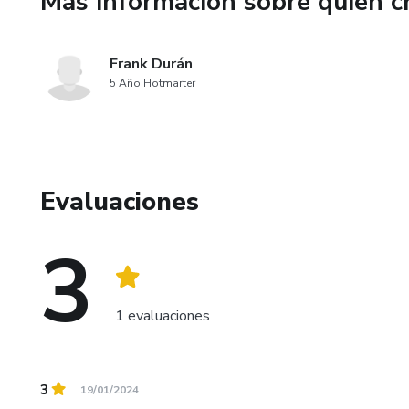
Más información sobre quien c
🕊️ Un pequeño desafío práctic
Frank Durán
🙏 Una oración que pueden com
5 Año Hotmarter
No es un manual. Es un puente
Un espacio sagrado donde el Es
Evaluaciones
❤️ Este libro es para ustedes s
3
Aún se aman… pero ya no sab
Evitan temas importantes para
1 evaluaciones
Extrañan las conversaciones pr
3
Sienten que el amor sigue ahí…
19/01/2024