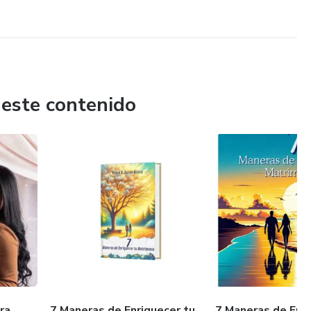
 propósito
sobre mejorar su matrimonio.
Dios… y con el otro, paso a paso, día a día.
 este contenido
miento sano, cada decisión consciente, cada gesto
a restauración.
ra
7 Maneras de Enriquecer tu
7 Maneras de Enri