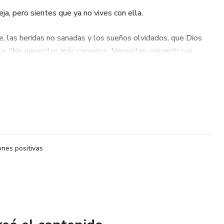
ja, pero sientes que ya no vives con ella.
e, las heridas no sanadas y los sueños olvidados, que Dios
sa: "No necesitan más consejos. Necesitan convertir sus
amor."
Acción"
para parejas reales, con vida real.
o?
nes positivas
tenerse, respirar… y volver a elegirse.
da, escrita desde el alma, no desde el púlpito.
ntos, sin miedo, sin reproches.