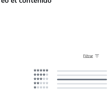
reó el contenido
o: algo que puedan hacer *hoy* para reconectar.
partir, aunque hace tiempo que no oran juntos.
.
píritu Santo puede hablar, sanar y restaurar.
Filtrar
i:
en cómo demostrarlo
 no terminar discutiendo
ofundas, los abrazos largos, las risas sin distracciones
 pero está dormido bajo la rutina