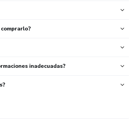
 comprarlo?
ormaciones inadecuadas?
s?