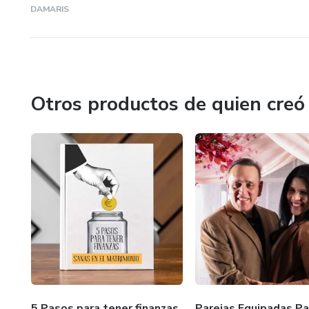
DAMARIS
Quieren crecer en fe, unidad y
Porque este viaje no es solo 
Es sobre volver a conectar con 
Otros productos de quien creó
Y sobre todo:
👉 Les enseña que cada pensa
intencional…es un paso hacia l
5 Pasos para tener finanzas
Parejas Equipadas Pa