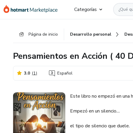
Ir
Ir
Ir
Categorías
al
a
al
contenido
la
pie
principal
página
de
Página de inicio
Desarrollo personal
Des
de
página
pago
Pensamientos en Acción ( 40 D
3.0
(
1
)
Español
Este libro no empezó en una h
Empezó en un silencio…
el tipo de silencio que duele.