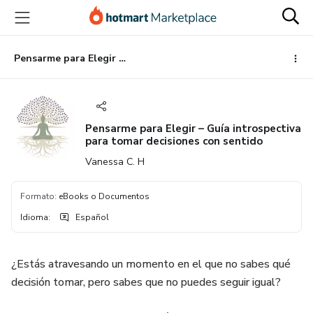
Ir
Ir
Ir
al
a
al
contenido
la
pie
principal
página
de
Pensarme para Elegir – Guía introspectiva para tomar decisiones con sentido
de
página
pago
Pensarme para Elegir – Guía introspectiva
para tomar decisiones con sentido
Vanessa C. H
Formato
:
eBooks o Documentos
Idioma
:
Español
¿Estás atravesando un momento en el que no sabes qué
decisión tomar, pero sabes que no puedes seguir igual?