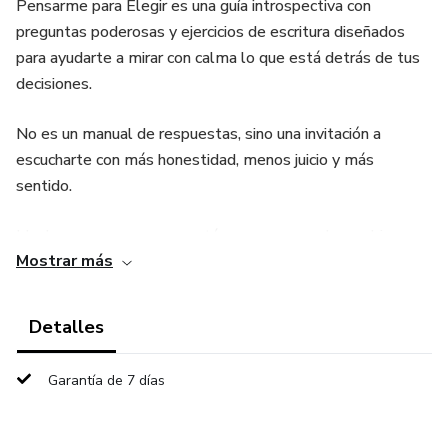
Pensarme para Elegir es una guía introspectiva con
preguntas poderosas y ejercicios de escritura diseñados
para ayudarte a mirar con calma lo que está detrás de tus
decisiones.
No es un manual de respuestas, sino una invitación a
escucharte con más honestidad, menos juicio y más
sentido.
Ideal para personas que están en procesos de cambio,
Mostrar más
reinvención o dudas personales y profesionales.
✅ Incluye:
Detalles
5 secciones de reflexión guiada
Garantía de 7 días
Ejercicios prácticos