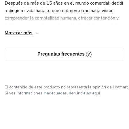
Después de más de 15 años en el mundo comercial, decidí
redirigir mi vida hacia lo que realmente me hacía vibrar:
comprender la complejidad humana, ofrecer contención y
facilitar procesos de transformación desde la empatía, la
Mostrar más
lógica y el respeto.
Me he formado en coaching, inteligencia emocional,
Preguntas frecuentes
liderazgo y comunicación efectiva. Y también he explorado
herramientas como la PNL, astrología, tarot, Diseño
Humano y la Cábala, integrándolas como recursos
simbólicos y prácticos para el crecimiento personal.
El contenido de este producto no representa la opinión de Hotmart.
Mi enfoque es cálido, introspectivo y profundamente
Si ves informaciones inadecuadas,
denúncialas aquí
humano.
Trabajo con adultos que se cuestionan, que buscan
reinventarse y quieren tomar decisiones más alineadas con
lo que son.