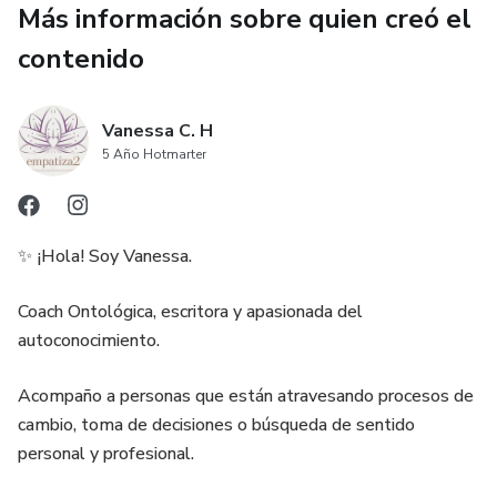
Más información sobre quien creó el
Preguntas transformadoras
contenido
Espacio para tus propias respuestas
Un material poderoso, que te acompañará a volver a ti
Vanessa C. H
antes de decidir.
5 Año Hotmarter
✨ ¡Hola! Soy Vanessa.
Coach Ontológica, escritora y apasionada del
autoconocimiento.
Acompaño a personas que están atravesando procesos de
cambio, toma de decisiones o búsqueda de sentido
personal y profesional.