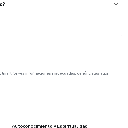
s?
otmart. Si ves informaciones inadecuadas,
denúncialas aquí
Autoconocimiento y Espiritualidad