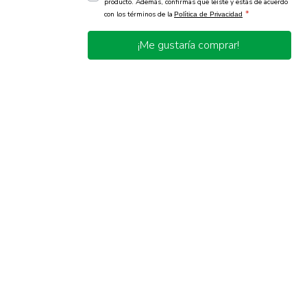
producto. Además, confirmas que leíste y estás de acuerdo
*
con los términos de la
Política de Privacidad
¡Me gustaría comprar!