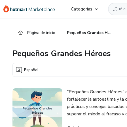
Ir
Ir
Ir
Categorías
al
a
al
contenido
la
pie
principal
página
de
Página de inicio
Pequeños Grandes Héroes
de
página
pago
Pequeños Grandes Héroes
Español
"Pequeños Grandes Héroes" es
fortalecer la autoestima y la c
prácticos y consejos basados e
superar el miedo al fracaso y 