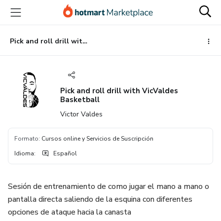
Ir
Ir
Ir
al
a
al
contenido
la
pie
principal
página
de
Pick and roll drill with VicValdes Basketball
de
página
pago
Pick and roll drill with VicValdes
Basketball
Victor Valdes
Formato
:
Cursos online y Servicios de Suscripción
Idioma
:
Español
Sesión de entrenamiento de como jugar el mano a mano o
pantalla directa saliendo de la esquina con diferentes
opciones de ataque hacia la canasta