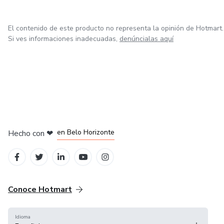
El contenido de este producto no representa la opinión de Hotmart.
Si ves informaciones inadecuadas,
denúncialas aquí
en Ciudad de México
en Bogotá
en Amsterdam
en Madrid
en Belo Horizonte
Hecho con
❤
Conoce Hotmart
Idioma