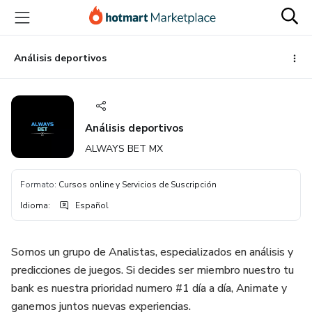
Ir
Ir
Ir
al
a
al
contenido
la
pie
principal
página
de
Análisis deportivos
de
página
pago
Análisis deportivos
ALWAYS BET MX
Formato
:
Cursos online y Servicios de Suscripción
Idioma
:
Español
Somos un grupo de Analistas, especializados en análisis y
predicciones de juegos. Si decides ser miembro nuestro tu
bank es nuestra prioridad numero #1 día a día, Animate y
ganemos juntos nuevas experiencias.