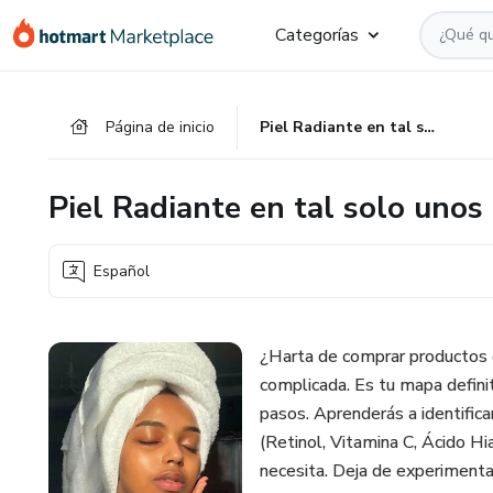
Ir
Ir
Ir
Categorías
al
a
al
contenido
la
pie
principal
página
de
Página de inicio
Piel Radiante en tal solo unos pasos
de
página
pago
Piel Radiante en tal solo unos
Español
¿Harta de comprar productos q
complicada. Es tu mapa definiti
pasos. Aprenderás a identificar
(Retinol, Vitamina C, Ácido Hia
necesita. Deja de experimenta