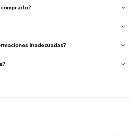
 comprarlo?
ormaciones inadecuadas?
s?