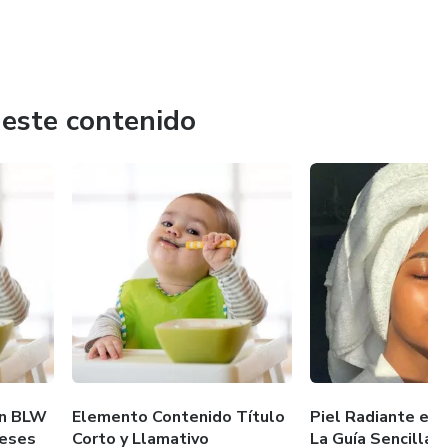
 este contenido
an BLW
Elemento Contenido Título
Piel Radiante en 
meses
Corto y Llamativo
La Guía Sencilla y