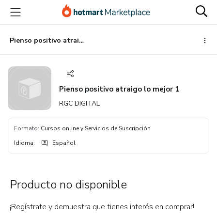
Ir
Ir
Ir
al
a
al
contenido
la
pie
principal
página
de
Pienso positivo atraigo lo mejor 1
de
página
pago
Pienso positivo atraigo lo mejor 1
RGC DIGITAL
Formato
:
Cursos online y Servicios de Suscripción
Idioma
:
Español
Producto no disponible
¡Regístrate y demuestra que tienes interés en comprar!