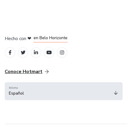
en Ciudad de México
en Bogotá
en Amsterdam
en Madrid
en Belo Horizonte
Hecho con
❤
Conoce Hotmart
Idioma
Español