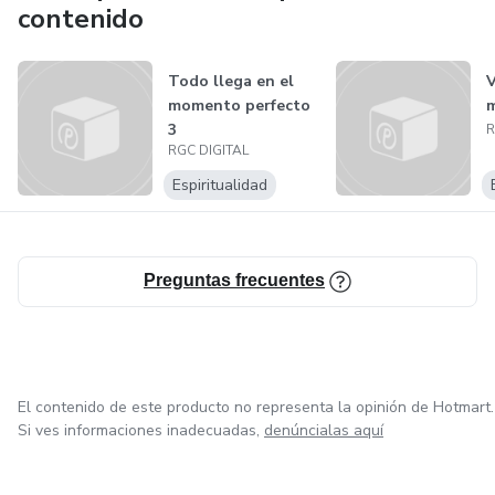
contenido
Todo llega en el
V
momento perfecto
m
3
R
RGC DIGITAL
Espiritualidad
Preguntas frecuentes
El contenido de este producto no representa la opinión de Hotmart.
Si ves informaciones inadecuadas,
denúncialas aquí