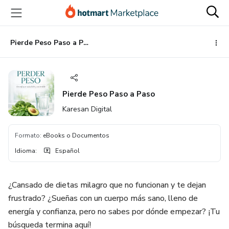
Ir
Ir
Ir
al
a
al
contenido
la
pie
principal
página
de
Pierde Peso Paso a Paso
de
página
pago
Pierde Peso Paso a Paso
Karesan Digital
Formato
:
eBooks o Documentos
Idioma
:
Español
¿Cansado de dietas milagro que no funcionan y te dejan
frustrado? ¿Sueñas con un cuerpo más sano, lleno de
energía y confianza, pero no sabes por dónde empezar? ¡Tu
búsqueda termina aquí!