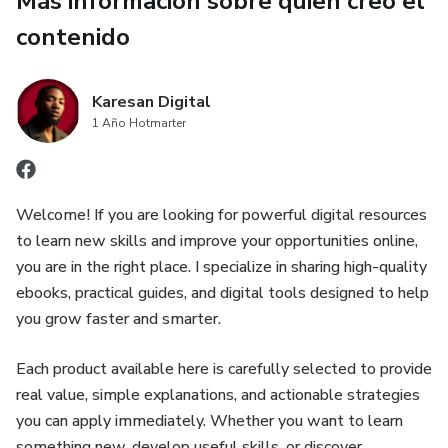
Más información sobre quien creó el
• Plan de Comidas Semanal: Un ejemplo práctico para
contenido
organizar tus comidas y simplificar tu día a día.
Karesan Digital
• Rutinas de Ejercicio Efectivas: Consejos para integrar la
1 Año Hotmarter
actividad física en tu vida, incluso si tienes poco tiempo.
• Hábitos de Vida Saludables: Estrategias para mejorar tu
hidratación, sueño y manejo del estrés, pilares
Welcome! If you are looking for powerful digital resources
fundamentales para el éxito.
to learn new skills and improve your opportunities online,
you are in the right place. I specialize in sharing high-quality
¿Para quién es esta guía?
ebooks, practical guides, and digital tools designed to help
you grow faster and smarter.
Esta guía es perfecta para cualquier persona que:
Each product available here is carefully selected to provide
• Desea perder peso de forma saludable y sin efecto
real value, simple explanations, and actionable strategies
rebote.
you can apply immediately. Whether you want to learn
something new, develop useful skills, or discover