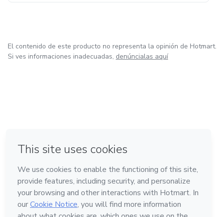
El contenido de este producto no representa la opinión de Hotmart.
Si ves informaciones inadecuadas,
denúncialas aquí
en Bogotá
en Amsterdam
en Madrid
en Ciudad de México
Hecho con
❤
en Belo Horizonte
Conoce Hotmart