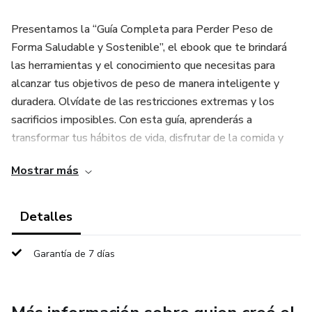
Presentamos la “Guía Completa para Perder Peso de
Forma Saludable y Sostenible”, el ebook que te brindará
las herramientas y el conocimiento que necesitas para
alcanzar tus objetivos de peso de manera inteligente y
duradera. Olvídate de las restricciones extremas y los
sacrificios imposibles. Con esta guía, aprenderás a
transformar tus hábitos de vida, disfrutar de la comida y
hacer del ejercicio tu aliado.
Mostrar más
¿Qué descubrirás en esta guía?
Detalles
• Preparación Mental: Aprende a establecer metas
realistas y a mantener la motivación a largo plazo.
Garantía de 7 días
• Alimentación Inteligente: Descubre cómo nutrir tu cuerpo
con alimentos deliciosos y saludables, sin pasar hambre.