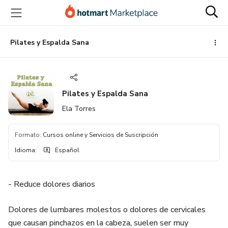
Ir
Ir
Ir
al
a
al
contenido
la
pie
principal
página
de
Pilates y Espalda Sana
de
página
pago
Pilates y Espalda Sana
Ela Torres
Formato
:
Cursos online y Servicios de Suscripción
Idioma
:
Español
- Reduce dolores diarios
Dolores de lumbares molestos o dolores de cervicales
que causan pinchazos en la cabeza, suelen ser muy