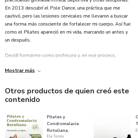
practicando gimnasia rítmica, deportiva y otras disciplinas.
En 2013 descubrí el Pole Dance, una práctica que me
cautivó, pero las lesiones cervicales me llevaron a buscar
una forma más consciente de fortalecer mi cuerpo. Así fue
como el Pilates apareció en mi vida, marcando un antes y
un después.
Decidí formarme como profesora y, en ese proceso,
descubrí una conexión profunda con mis estudios en
Mostrar más
Arquitectura Técnica: tanto en Pilates como en
arquitectura, la clave está en la estructura, el equilibrio y el
soporte. Esta mirada me permite ofrecer una enseñanza
Otros productos de quien creó este
precisa, detallada y consciente.
contenido
Tras años de experiencia en distintos centros, en 2022 abrí
Pilates y
C
mi propio estudio. Desde entonces, he seguido
Condromalacia
T
profundizando en el método auténtico, formándome en
Rotuliana.
E
Uno Pilates Method, una escuela de prestigio dedicada a
Ela Torres
Prevención y