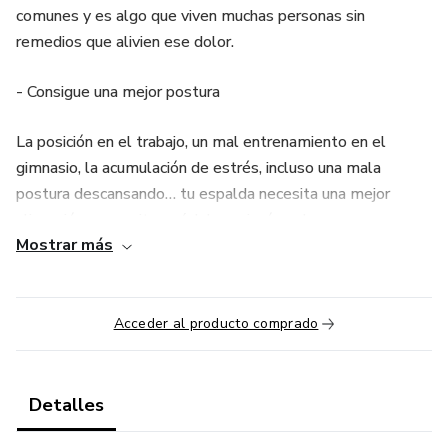
comunes y es algo que viven muchas personas sin
remedios que alivien ese dolor.
- Consigue una mejor postura
La posición en el trabajo, un mal entrenamiento en el
gimnasio, la acumulación de estrés, incluso una mala
postura descansando… tu espalda necesita una mejor
alineación para evitar así dolores incómodos.
Mostrar más
- Cuando quieras, las veces que quieras
“No tengo tiempo”, “Una sola clase no me hace nada”…
Acceder al producto comprado
Tranquilo/a con mi curso podrás olvidarte de horarios,
podrás repetir cualquier clase las veces que quieras y
cuando lo necesites.
Detalles