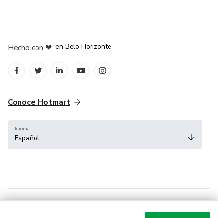
en Ciudad de México
en Bogotá
en Amsterdam
en Madrid
en Belo Horizonte
Hecho con
❤
Conoce Hotmart
Idioma
Español
FAQ
Términos
Privacidad
Cookies