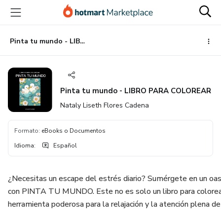
Ir
Ir
Ir
al
a
al
contenido
la
pie
principal
página
de
Pinta tu mundo - LIBRO PARA COLOREAR
de
página
pago
Pinta tu mundo - LIBRO PARA COLOREAR
Nataly Liseth Flores Cadena
Formato
:
eBooks o Documentos
Idioma
:
Español
¿Necesitas un escape del estrés diario? Sumérgete en un oas
con PINTA TU MUNDO. Este no es solo un libro para colorea
herramienta poderosa para la relajación y la atención plena d