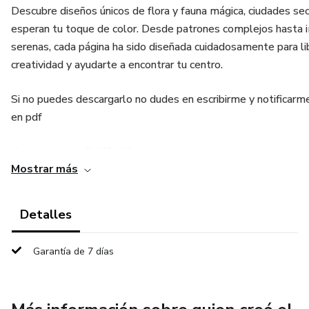
Descubre diseños únicos de flora y fauna mágica, ciudades se
esperan tu toque de color. Desde patrones complejos hasta
serenas, cada página ha sido diseñada cuidadosamente para li
creatividad y ayudarte a encontrar tu centro.
Si no puedes descargarlo no dudes en escribirme y notificarm
en pdf
chrome-native://pdf/link?
Mostrar más
url=content%3A%2F%2Fmedia%2Fexternal%2Fdownloa
Detalles
Garantía de 7 días