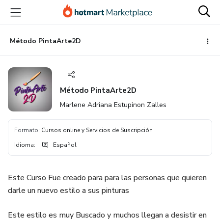
Ir
Ir
Ir
al
a
al
contenido
la
pie
principal
página
de
Método PintaArte2D
de
página
pago
Método PintaArte2D
Marlene Adriana Estupinon Zalles
Formato
:
Cursos online y Servicios de Suscripción
Idioma
:
Español
Este Curso Fue creado para para las personas que quieren
darle un nuevo estilo a sus pinturas
Este estilo es muy Buscado y muchos llegan a desistir en