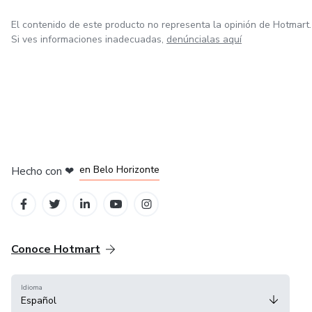
El contenido de este producto no representa la opinión de Hotmart.
Si ves informaciones inadecuadas,
denúncialas aquí
en Ciudad de México
en Bogotá
en Amsterdam
en Madrid
en Belo Horizonte
Hecho con
❤
Conoce Hotmart
Idioma
Español