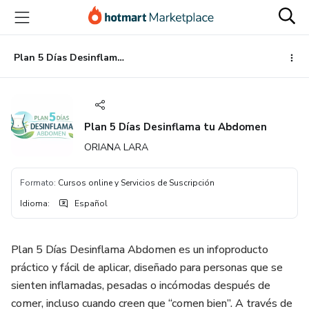
Ir
Ir
Ir
al
a
al
contenido
la
pie
principal
página
de
Plan 5 Días Desinflama tu Abdomen
de
página
pago
Plan 5 Días Desinflama tu Abdomen
ORIANA LARA
Formato
:
Cursos online y Servicios de Suscripción
Idioma
:
Español
Plan 5 Días Desinflama Abdomen es un infoproducto
práctico y fácil de aplicar, diseñado para personas que se
sienten inflamadas, pesadas o incómodas después de
comer, incluso cuando creen que “comen bien”. A través de