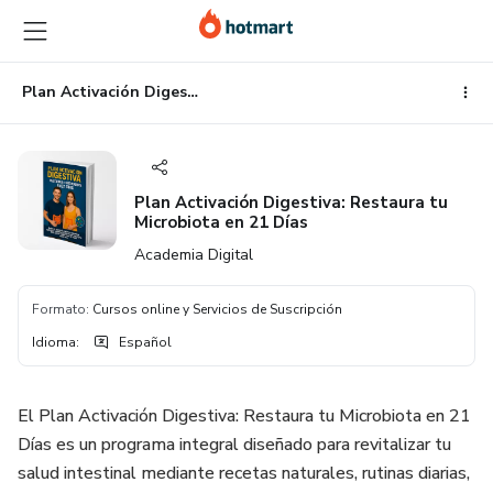
Ir
Ir
Ir
al
a
al
contenido
la
pie
principal
página
de
Plan Activación Digestiva: Restaura tu Microbiota en 21 Días
de
página
pago
Plan Activación Digestiva: Restaura tu
Microbiota en 21 Días
Academia Digital
Formato
:
Cursos online y Servicios de Suscripción
Idioma
:
Español
El Plan Activación Digestiva: Restaura tu Microbiota en 21
Días es un programa integral diseñado para revitalizar tu
salud intestinal mediante recetas naturales, rutinas diarias,