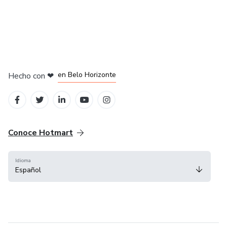
en Ciudad de México
en Bogotá
en Amsterdam
en Madrid
en Belo Horizonte
Hecho con
❤
Conoce Hotmart
Idioma
Español