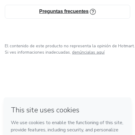
Preguntas frecuentes
El contenido de este producto no representa la opinión de Hotmart.
Si ves informaciones inadecuadas,
denúncialas aquí
en Bogotá
en Amsterdam
en Madrid
en Ciudad de México
Hecho con
❤
en Belo Horizonte