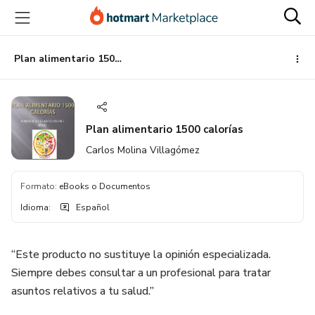
Ir
Ir
Ir
al
a
al
contenido
la
pie
principal
página
de
Plan alimentario 1500 calorías
de
página
pago
Plan alimentario 1500 calorías
Carlos Molina Villagómez
Formato
:
eBooks o Documentos
Idioma
:
Español
“Este producto no sustituye la opinión especializada.
Siempre debes consultar a un profesional para tratar
asuntos relativos a tu salud.”