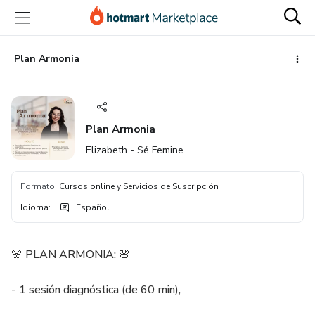
Ir
Ir
Ir
al
a
al
contenido
la
pie
principal
página
de
Plan Armonia
de
página
pago
Plan Armonia
Elizabeth - Sé Femine
Formato
:
Cursos online y Servicios de Suscripción
Idioma
:
Español
🌸 PLAN ARMONIA: 🌸
- 1 sesión diagnóstica (de 60 min),