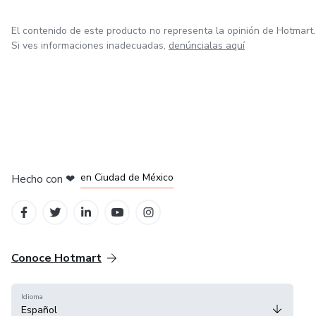
El contenido de este producto no representa la opinión de Hotmart.
Si ves informaciones inadecuadas,
denúncialas aquí
en Bogotá
en Amsterdam
en Madrid
en Ciudad de México
Hecho con
❤
en Belo Horizonte
Conoce Hotmart
Idioma
Español