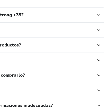
trong +35?
productos?
 comprarlo?
ormaciones inadecuadas?