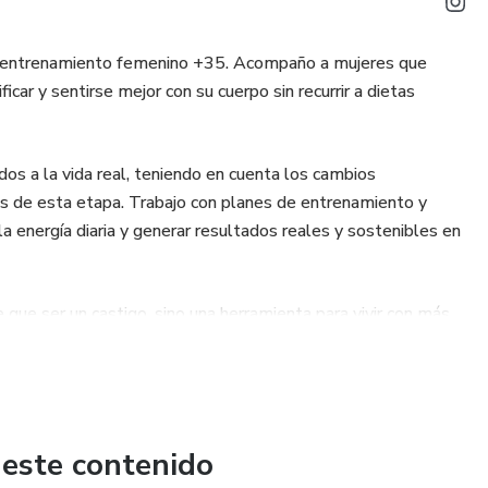
en entrenamiento femenino +35. Acompaño a mujeres que
icar y sentirse mejor con su cuerpo sin recurrir a dietas
s a la vida real, teniendo en cuenta los cambios
s de esta etapa. Trabajo con planes de entrenamiento y
la energía diaria y generar resultados reales y sostenibles en
que ser un castigo, sino una herramienta para vivir con más
paso a paso, enseñarte a confiar en el proceso y ayudarte a
 este contenido