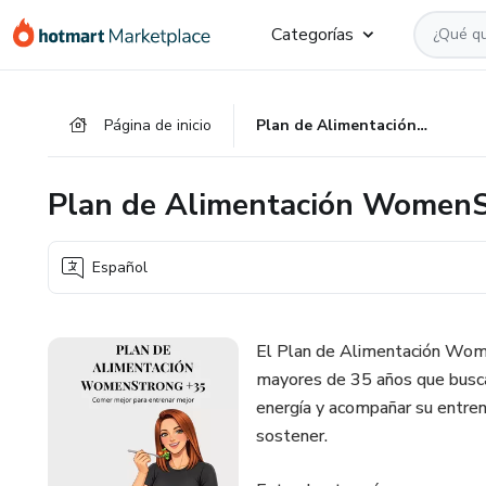
Ir
Ir
Ir
Categorías
al
a
al
contenido
la
pie
principal
página
de
Página de inicio
Plan de Alimentación WomenStrong +35
de
página
pago
Plan de Alimentación Women
Español
El Plan de Alimentación Wom
mayores de 35 años que buscan
energía y acompañar su entren
sostener.