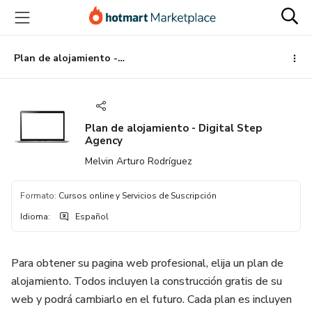
Ir
Ir
Ir
al
a
al
contenido
la
pie
principal
página
de
Plan de alojamiento - Digital Step Agency
de
página
pago
Plan de alojamiento - Digital Step
Agency
Melvin Arturo Rodríguez
Formato
:
Cursos online y Servicios de Suscripción
Idioma
:
Español
Para obtener su pagina web profesional, elija un plan de
alojamiento. Todos incluyen la construcción gratis de su
web y podrá cambiarlo en el futuro. Cada plan es incluyen