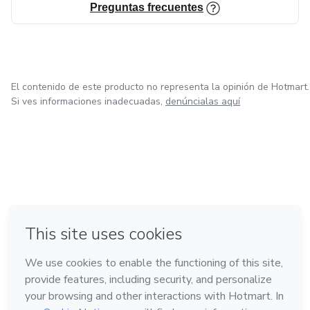
Preguntas frecuentes
El contenido de este producto no representa la opinión de Hotmart.
Si ves informaciones inadecuadas,
denúncialas aquí
en Bogotá
en Amsterdam
en Madrid
en Ciudad de México
Hecho con
❤
en Belo Horizonte