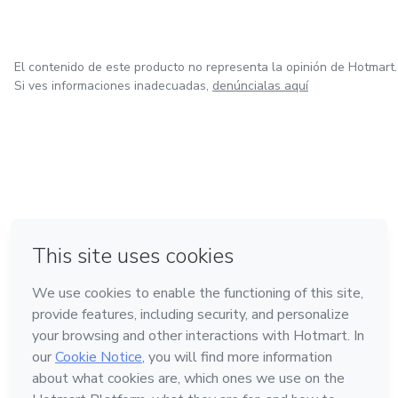
El contenido de este producto no representa la opinión de Hotmart.
Si ves informaciones inadecuadas,
denúncialas aquí
en Bogotá
en Amsterdam
en Madrid
en Ciudad de México
Hecho con
❤
en Belo Horizonte
Conoce Hotmart