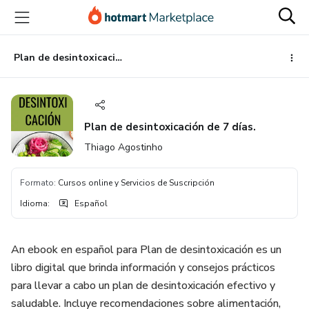
Ir
Ir
Ir
al
a
al
contenido
la
pie
principal
página
de
Plan de desintoxicación de 7 días.
de
página
pago
Plan de desintoxicación de 7 días.
Thiago Agostinho
Formato
:
Cursos online y Servicios de Suscripción
Idioma
:
Español
An ebook en español para Plan de desintoxicación es un
libro digital que brinda información y consejos prácticos
para llevar a cabo un plan de desintoxicación efectivo y
saludable. Incluye recomendaciones sobre alimentación,