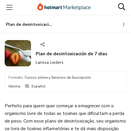
Ir
Ir
Ir
al
a
al
contenido
la
pie
principal
página
de
Plan de desintoxicación de 7 días
de
página
pago
Plan de desintoxicación de 7 días
Larissa Lieders
Formato
:
Cursos online y Servicios de Suscripción
Idioma
:
Español
Perfeito para quem quer começar a emagrecer com o
organismo livre de todas as toxinas que dificultam a perda
de peso. Com esse plano de desintoxicação, seu organismo
se livra de toxinas inflamatórias e te dá mais disposição