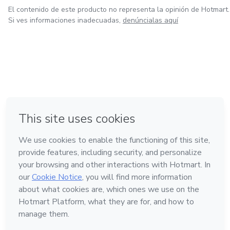
El contenido de este producto no representa la opinión de Hotmart.
Si ves informaciones inadecuadas,
denúncialas aquí
en Ciudad de México
en Bogotá
en Amsterdam
en Madrid
en Belo Horizonte
Hecho con
❤
Conoce Hotmart
Idioma
Español