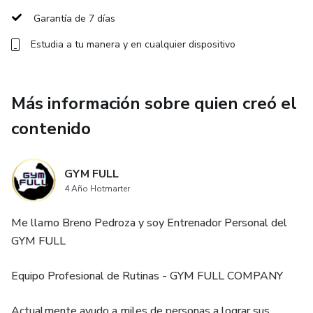
Garantía de 7 días
Nivel Avanzado: El nivel avanzado está destinado a
Estudia a tu manera y en cualquier dispositivo
aquellos alumnos que tienen una buena condición física y
desean llevar su entrenamiento al siguiente nivel. Los
planes de entrenamiento de nivel avanzado se centran en
Más información sobre quien creó el
ejercicios complejos, alta intensidad y técnicas de
entrenamiento avanzadas para lograr resultados óptimos
contenido
en fuerza, resistencia, velocidad y agilidad.
GYM FULL
Es importante tener en cuenta que estos niveles son
4 Año Hotmarter
flexibles y se adaptan a cada persona. Cada plan de
entrenamiento se personaliza según las metas, habilidades
Me llamo Breno Pedroza y soy Entrenador Personal del
y limitaciones individuales de los alumnos.
GYM FULL
Equipo Profesional de Rutinas - GYM FULL COMPANY
Actualmente ayudo a miles de personas a lograr sus