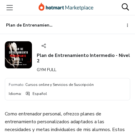
Ir
Ir
Ir
al
a
al
contenido
la
pie
principal
página
de
Plan de Entrenamiento Intermedio - Nivel 2
de
página
pago
Plan de Entrenamiento Intermedio - Nivel
2
GYM FULL
Formato
:
Cursos online y Servicios de Suscripción
Idioma
:
Español
Como entrenador personal, ofrezco planes de
entrenamiento personalizados adaptados a las
necesidades y metas individuales de mis alumnos. Estos