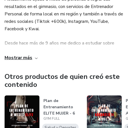
resultados en el gimnasio, con servicios de Entrenador
Personal de forma local en mi región y también a través de
redes sociales (Tiktok +600k), Instagram, YouTube,
Facebook y Kwai.
Desde hace más de 9 años me dedico a estudiar sobre
entrenamiento y nutrición de forma autodidacta, tanto de
Mostrar más
cursos, libros, papers, y más, que me llevaron una inversión
de más de mil dolares (y de todavía más valiosas) miles
de horas de estudio. A todo esto, sumarle el profundo
Otros productos de quien creó este
conocimiento del cuerpo humano que me otorga la carrera
contenido
de Medicina con materias tales como: Anatomia,
Histologia, Fisiologia, y Bioquimica.
Plan de
P
Entrenamiento
E
ELITE MUJER - 6
A
GYM FULL
G
Meses
7
Salud y Deportes