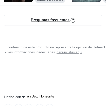
Preguntas frecuentes
El contenido de este producto no representa la opinión de Hotmart.
Si ves informaciones inadecuadas,
denúncialas aquí
en Ciudad de México
en Bogotá
en Amsterdam
en Madrid
en Belo Horizonte
Hecho con
❤