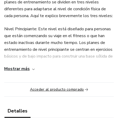
planes de entrenamiento se dividen en tres niveles
diferentes para adaptarse al nivel de condición física de
cada persona. Aquí te explico brevemente los tres niveles:
Nivel Principiante: Este nivel está diseñado para personas
que están comenzando su viaje en el fitness o que han
estado inactivas durante mucho tiempo. Los planes de
entrenamiento de nivel principiante se centran en ejercicios
básicos y de bajo impacto para construir una base sólida de
fuerza, resistencia y flexibilidad.
Mostrar más
Nivel Intermedio: Una vez que los alumnos han construido
cierta resistencia y fuerza, pueden avanzar al nivel
Acceder al producto comprado
intermedio. En este nivel, se introducen ejercicios más
desafiantes y se aumenta la intensidad del entrenamiento.
Los planes de entrenamiento de nivel intermedio buscan
mejorar la resistencia cardiovascular, aumentar la fuerza
Detalles
muscular y mejorar la composición corporal.