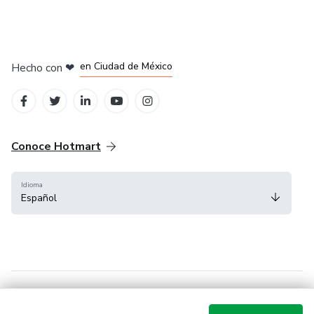
en Bogotá
en Amsterdam
en Madrid
en Ciudad de México
Hecho con
❤
en Belo Horizonte
Conoce Hotmart
Idioma
Español
FAQ
Términos
Privacidad
Cookies