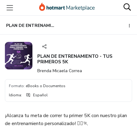
Ir
Ir
Ir
al
a
al
contenido
la
pie
principal
página
de
PLAN DE ENTRENAMIENTO - TUS PRIMEROS 5K
de
página
pago
PLAN DE ENTRENAMIENTO - TUS
PRIMEROS 5K
Brenda Micaela Correa
Formato
:
eBooks o Documentos
Idioma
:
Español
¡Alcanza tu meta de correr tu primer 5K con nuestro plan
de entrenamiento personalizado! 🏃‍♀️🏃