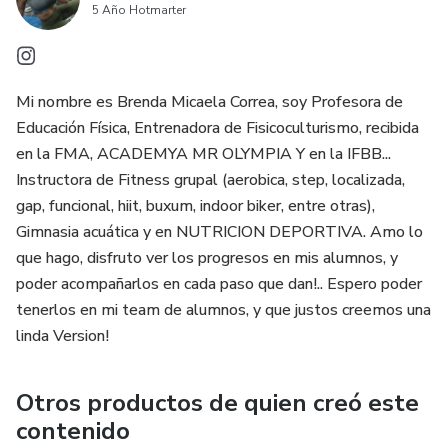
5 Año Hotmarter
satisfacción
¡Únete a nosotros y prepárate para disfrutar de la emoción
y el logro de cruzar la línea de meta en tu primera carrera
de 5K!
Mi nombre es Brenda Micaela Correa, soy Profesora de
Educación Física, Entrenadora de Fisicoculturismo, recibida
en la FMA, ACADEMYA MR OLYMPIA Y en la IFBB...
Instructora de Fitness grupal (aerobica, step, localizada,
gap, funcional, hiit, buxum, indoor biker, entre otras),
Gimnasia acuática y en NUTRICION DEPORTIVA. Amo lo
que hago, disfruto ver los progresos en mis alumnos, y
poder acompañarlos en cada paso que dan!.. Espero poder
tenerlos en mi team de alumnos, y que justos creemos una
linda Version!
Otros productos de quien creó este
contenido