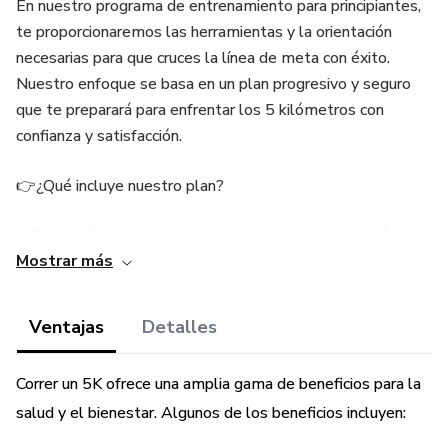
En nuestro programa de entrenamiento para principiantes,
te proporcionaremos las herramientas y la orientación
necesarias para que cruces la línea de meta con éxito.
Nuestro enfoque se basa en un plan progresivo y seguro
que te preparará para enfrentar los 5 kilómetros con
confianza y satisfacción.
👉¿Qué incluye nuestro plan?
✔️Evaluación inicial: Comenzaremos con una evaluación de
Mostrar más
tu condición física actual, tus objetivos personales y
cualquier limitación o consideración especial que debamos
tener en cuenta.
Ventajas
Detalles
✔️Plan de entrenamiento : Te proporcionaremos un plan de
Correr un 5K ofrece una amplia gama de beneficios para la
entrenamiento adaptado a tus necesidades individuales,
salud y el bienestar. Algunos de los beneficios incluyen:
teniendo en cuenta tu nivel de condición física actual, tu
disponibilidad de tiempo y tus metas específicas.