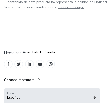
El contenido de este producto no representa la opinión de Hotmart.
Si ves informaciones inadecuadas,
denúncialas aquí
en Ciudad de México
en Bogotá
en Amsterdam
en Madrid
en Belo Horizonte
Hecho con
❤
Conoce Hotmart
Idioma
Español