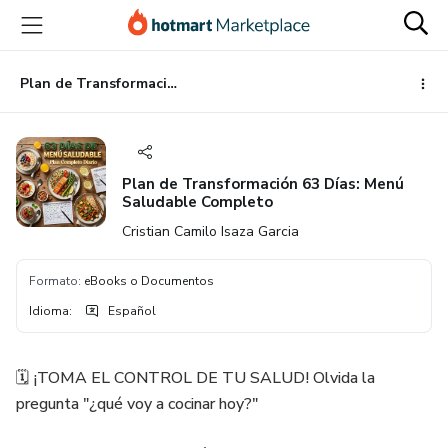
Ir
Ir
Ir
al
a
al
contenido
la
pie
principal
página
de
Plan de Transformación 63 Días: Menú Saludable Completo
de
página
pago
Plan de Transformación 63 Días: Menú
Saludable Completo
Cristian Camilo Isaza Garcia
Formato
:
eBooks o Documentos
Idioma
:
Español
🗓️ ¡TOMA EL CONTROL DE TU SALUD! Olvida la
pregunta "¿qué voy a cocinar hoy?"