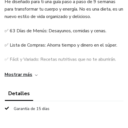
He diseñado para ti una guía paso a paso de 9 semanas
para transformar tu cuerpo y energía. No es una dieta, es un
nuevo estilo de vida organizado y delicioso.
✅ 63 Días de Menús: Desayunos, comidas y cenas.
✅ Lista de Compras: Ahorra tiempo y dinero en el súper.
✅ Fácil y Variado: Recetas nutritivas que no te aburrirán.
🛒 ¡ÚLTIMA OPORTUNIDAD! Llévatelo hoy por un precio
Mostrar más
ridículo.
Detalles
Garantía de 15 días