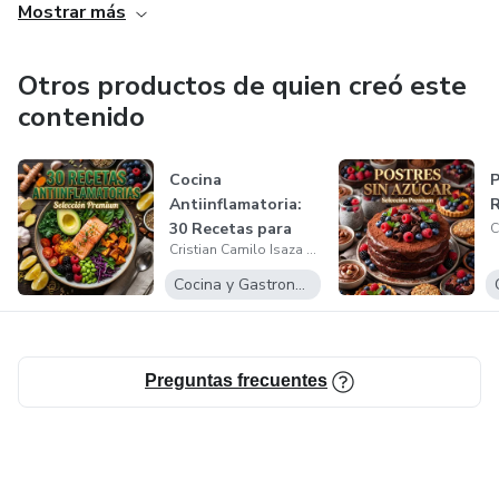
Mostrar más
Otros productos de quien creó este
contenido
Cocina
P
Antiinflamatoria:
R
30 Recetas para
Cristian Camilo Isaza Garcia
Sanar y Nutrir
Cocina y Gastronomía
Preguntas frecuentes