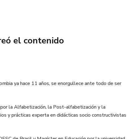
reó el contenido
olombia ya hace 11 años, se enorgullece ante todo de ser
or la Alfabetización, la Post-alfabetización y la
os y prácticas experta en didácticas socio constructivistas
DESC de Brasil y Magíster en Educación por la universidad