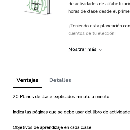
de actividades de alfabetizaci
horas de clase desde el prime
¡Teniendo esta planeación com
cuentos de tu elección!
*Este libro no contiene las act
Mostrar más
libro "La cigarra y la hormiga a
Ventajas
Detalles
20 Planes de clase explicados minuto a minuto
Indica las páginas que se debe usar del libro de actividad
Objetivos de aprendizaje en cada clase