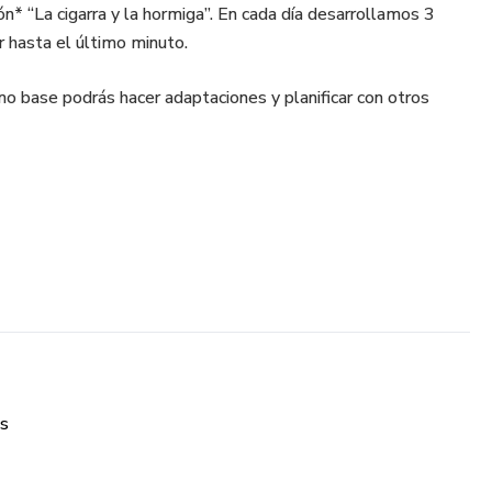
ón* “La cigarra y la hormiga”. En cada día desarrollamos 3
r hasta el último minuto.
o base podrás hacer adaptaciones y planificar con otros
ividades para imprimir, las actividades las escuentras en el
lfabetización".
es