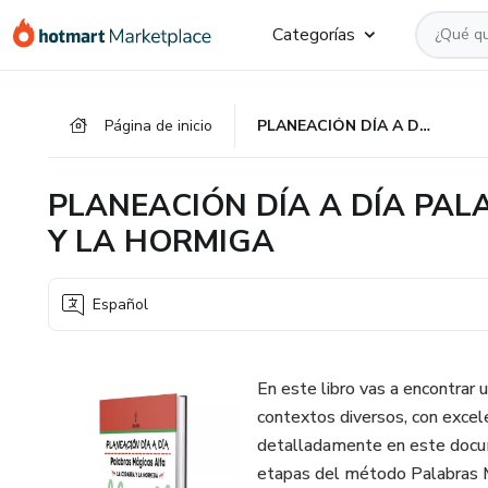
Ir
Ir
Ir
Categorías
al
a
al
contenido
la
pie
principal
página
de
Página de inicio
PLANEACIÓN DÍA A DÍA PALABRAS MÁGICAS - LA CIGARRA Y LA HORMIGA
de
página
pago
PLANEACIÓN DÍA A DÍA PAL
Y LA HORMIGA
Español
En este libro vas a encontrar 
contextos diversos, con excel
detalladamente en este docum
etapas del método Palabras M