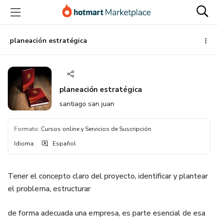
Ir
Ir
Ir
al
a
al
contenido
la
pie
principal
página
de
planeación estratégica
de
página
pago
planeación estratégica
santiago san juan
Formato
:
Cursos online y Servicios de Suscripción
Idioma
:
Español
Tener el concepto claro del proyecto, identificar y plantear
el problema, estructurar
de forma adecuada una empresa, es parte esencial de esa