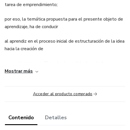
tarea de emprendimiento;
por eso, la temática propuesta para el presente objeto de
aprendizaje, ha de conducir
al aprendiz en el proceso inicial de estructuración de la idea
hacia la creación de
su propia empresa. El punto de partida de esta tarea se
encuentra sujeto a varios
Mostrar más
objetivos, los cuales se centran en la definición de lo que
se quiere hacer, hacia
Acceder al producto comprado
donde se quiere ir y la forma en que se logrará.
Contenido
Detalles