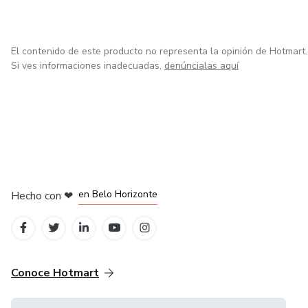
El contenido de este producto no representa la opinión de Hotmart.
Si ves informaciones inadecuadas,
denúncialas aquí
en Ciudad de México
en Bogotá
en Amsterdam
en Madrid
en Belo Horizonte
Hecho con
❤
Conoce Hotmart