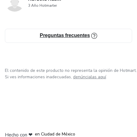
3 Año Hotmarter
Preguntas frecuentes
El contenido de este producto no representa la opinión de Hotmart.
Si ves informaciones inadecuadas,
denúncialas aquí
en Bogotá
en Amsterdam
en Madrid
en Ciudad de México
Hecho con
❤