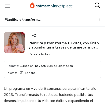
Ir
Ir
Ir
al
a
al
contenido
la
pie
principal
página
de
Planifica y transforma tu 2023, con éxito y abundancia a través de la metafísica china
de
página
pago
Planifica y transforma tu 2023, con éxito
y abundancia a través de la metafísica
china
Rafaela Rubin
Formato
:
Cursos online y Servicios de Suscripción
Idioma
:
Español
Un programa en vivo de 5 semanas para planificar tu año
2023. Transformarás tu realidad, haciendo posible tus
deseos, impulsando tu vida con éxito y expandiendo el