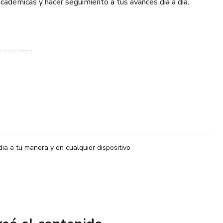
cadémicas y hacer seguimiento a tus avances día a día.
 escolares
aros
io
isciplina
dia a tu manera y en cualquier dispositivo
e exámenes
primaria y secundaria que buscan mejorar su rendimiento
 organizada.