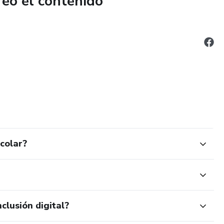
reó el contenido
scolar?
clusión digital?