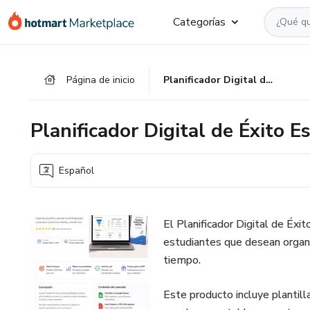
Ir
Ir
Ir
Categorías
al
a
al
contenido
la
pie
principal
página
de
Página de inicio
Planificador Digital de Éxito Escolar
de
página
pago
Planificador Digital de Éxito E
Español
El Planificador Digital de Éxi
estudiantes que desean organi
tiempo.
Este producto incluye plantilla