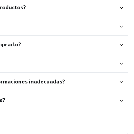
productos?
mprarlo?
ormaciones inadecuadas?
s?