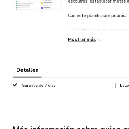
escolares, establecer metas a
Con este planificador podrás:
✅ Organizar tareas y trabajos
Mostrar más
✅ Crear horarios semanales cl
✅ Establecer metas de estud
Detalles
✅ Mejorar tu productividad y d
Garantía de 7 días
Estu
✅ Reducir el estrés antes d
Es ideal para estudiantes de 
académico de forma sencilla y