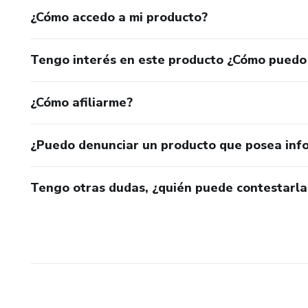
Así puedes usarlo como prefier
¿Cómo accedo a mi producto?
Ideal para
Tengo interés en este producto ¿Cómo puedo
- Opositores
¿Cómo afiliarme?
- Profesores
- Estudiantes que necesitan o
¿Puedo denunciar un producto que posea inf
- Personas que quieren planifi
Tengo otras dudas, ¿quién puede contestarla
Importante
Este es un producto digital, p
compra.
No se envía ningún producto fí