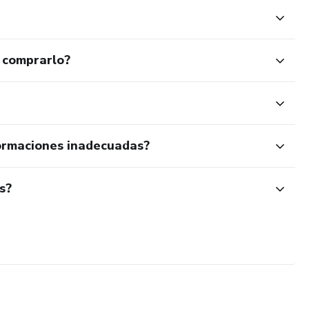
as: imprimirlo o editarlo digitalmente.
 comprarlo?
rganizar su estudio
ormaciones inadecuadas?
car su semana de forma clara y visual
s?
or lo que recibirás los archivos inmediatamente después de la
sico.