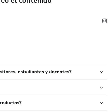
reó el contenido
 y priorizar lo que realmente tienes que hacer.
 una visión clara de tu semana completa en una sola página.
les:
imprimir)
sitores, estudiantes y docentes?
let o iPad)
productos?