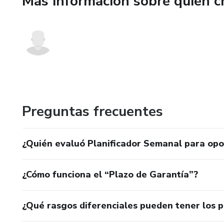
Más información sobre quien c
📝 Lista de tareas semanal
Para anotar todo lo importante
Este formato te permite tener
Qué incluye el pack
Recibirás 4 archivos descargab
Preguntas frecuentes
📄 PDF horizontal (ideal para 
¿Quién evaluó Planificador Semanal para opo
📄 PDF vertical (ideal para tab
¿Cómo funciona el “Plazo de Garantía”?
📊 Excel editable horizontal
📊 Excel editable vertical
¿Qué rasgos diferenciales pueden tener los 