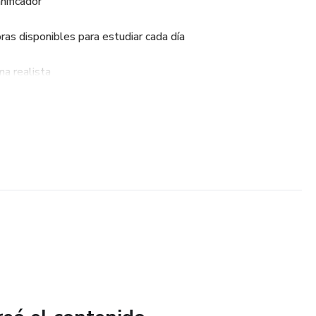
nificador
ras disponibles para estudiar cada día
ma realista
vida personal
ara para no olvidar nada
ber por dónde empezar
e tus horas disponibles para estudiar, trabajar o descansar.