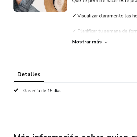
Qué te permite hacer este pla
✔ Visualizar claramente las ho
✔ Planificar tu semana de for
Mostrar más
✔ Organizar clases, estudio y 
✔ Tener una lista de tareas cl
Detalles
✔ Reducir el estrés de no sa
Garantía de 15 días
Cada semana incluye:
🕒 Horario diario
Para que puedas ver visualment