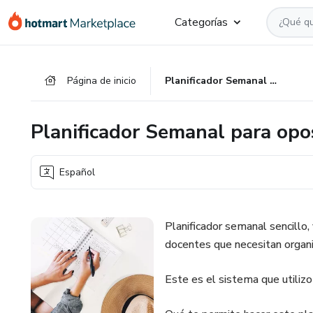
Ir
Ir
Ir
Categorías
al
a
al
contenido
la
pie
principal
página
de
Página de inicio
Planificador Semanal para opositores, estudiantes y docentes
de
página
pago
Planificador Semanal para opo
Español
Planificador semanal sencillo,
docentes que necesitan organiz
Este es el sistema que utiliz