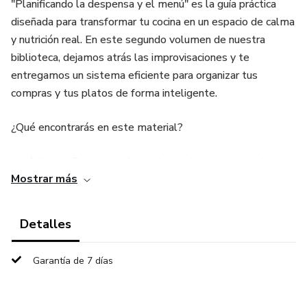
​"Planificando la despensa y el menú" es la guía práctica
diseñada para transformar tu cocina en un espacio de calma
y nutrición real. En este segundo volumen de nuestra
biblioteca, dejamos atrás las improvisaciones y te
entregamos un sistema eficiente para organizar tus
compras y tus platos de forma inteligente.
​¿Qué encontrarás en este material?
​Logística de Despensa: Aprende a seleccionar ingredientes
Mostrar más
estratégicos que nunca deben faltar para crear
preparaciones equilibradas en minutos.
Detalles
​Metodología de Menú: Pasamos de los números a la
realidad, organizando tus comidas semanales con un
Garantía de 7 días
enfoque práctico y sostenible.
​Orden Mental y Nutricional: Una guía para reducir la fatiga