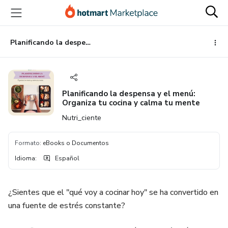
Ir
Ir
Ir
al
a
al
contenido
la
pie
principal
página
de
Planificando la despensa y el menú: Organiza tu cocina y calma tu mente
de
página
pago
Planificando la despensa y el menú:
Organiza tu cocina y calma tu mente
Nutri_ciente
Formato
:
eBooks o Documentos
Idioma
:
Español
​¿Sientes que el "qué voy a cocinar hoy" se ha convertido en
una fuente de estrés constante?