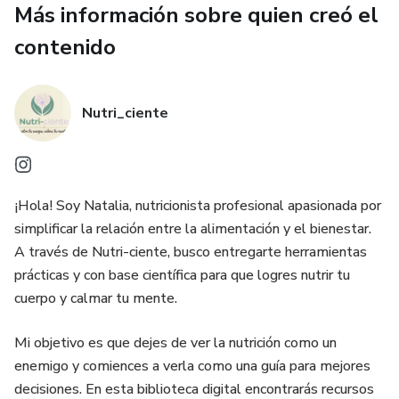
Más información sobre quien creó el
de decisión, permitiéndote disfrutar del proceso de
alimentarte bien sin agobios.
contenido
​Este ebook es el puente entre tus objetivos de salud y la
realidad de tu día a día. Es hora de que el orden en tu cocina
Nutri_ciente
se traduzca en tranquilidad para tu mente.
​¡Organiza tu entorno, nutre tu vida!
¡Hola! Soy Natalia, nutricionista profesional apasionada por
simplificar la relación entre la alimentación y el bienestar.
A través de Nutri-ciente, busco entregarte herramientas
prácticas y con base científica para que logres nutrir tu
cuerpo y calmar tu mente.
​Mi objetivo es que dejes de ver la nutrición como un
enemigo y comiences a verla como una guía para mejores
decisiones. En esta biblioteca digital encontrarás recursos