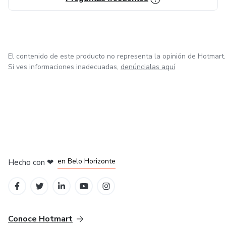
El contenido de este producto no representa la opinión de Hotmart.
Si ves informaciones inadecuadas,
denúncialas aquí
en Ciudad de México
en Bogotá
en Amsterdam
en Madrid
en Belo Horizonte
Hecho con
❤
Conoce Hotmart