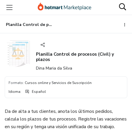
Ir
Ir
Ir
al
a
al
contenido
la
pie
principal
página
de
Planilla Control de procesos (Civil) y plazos
de
página
pago
Planilla Control de procesos (Civil) y
plazos
Dina Maria da Silva
Formato
:
Cursos online y Servicios de Suscripción
Idioma
:
Español
Da de alta a tus clientes, anota los últimos pedidos,
calcula los plazos de tus procesos. Registre las vacaciones
en su región y tenga una visión unificada de su trabajo.