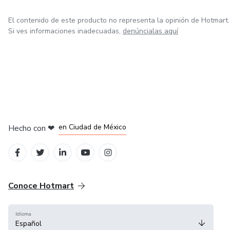
El contenido de este producto no representa la opinión de Hotmart.
Si ves informaciones inadecuadas,
denúncialas aquí
en Bogotá
en Amsterdam
en Madrid
en Ciudad de México
Hecho con
❤
en Belo Horizonte
Conoce Hotmart
Idioma
Español