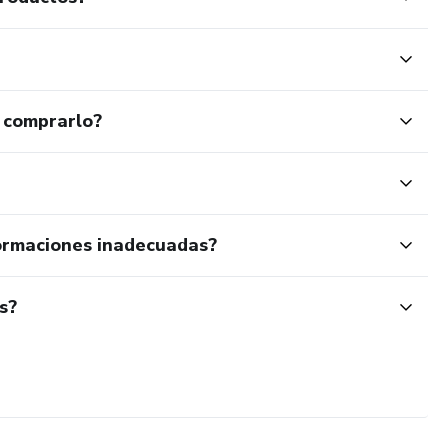
 comprarlo?
ormaciones inadecuadas?
s?