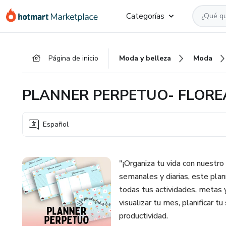
Ir
Ir
Ir
Categorías
al
a
al
contenido
la
pie
principal
página
de
Página de inicio
Moda y belleza
Moda
de
página
pago
PLANNER PERPETUO- FLOR
Español
"¡Organiza tu vida con nuestro
semanales y diarias, este pla
todas tus actividades, metas y
visualizar tu mes, planificar 
productividad.