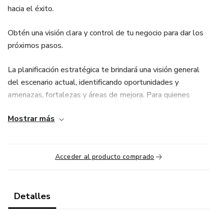
hacia el éxito.
Obtén una visión clara y control de tu negocio para dar los
próximos pasos.
La planificación estratégica te brindará una visión general
del escenario actual, identificando oportunidades y
amenazas, fortalezas y áreas de mejora. Para quienes
buscan un éxito continuo, tener una visión clara y un control
Mostrar más
preciso de su negocio es fundamental.
Con una visión definida y un control firme, estarás listo para
avanzar con confianza, adaptarte a los cambios del
Acceder al producto comprado
mercado y crear nuevas oportunidades.
Detalles