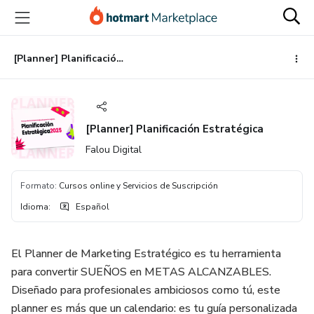
Ir
Ir
Ir
al
a
al
contenido
la
pie
principal
página
de
[Planner] Planificación Estratégica
de
página
pago
[Planner] Planificación Estratégica
Falou Digital
Formato
:
Cursos online y Servicios de Suscripción
Idioma
:
Español
El Planner de Marketing Estratégico es tu herramienta
para convertir SUEÑOS en METAS ALCANZABLES.
Diseñado para profesionales ambiciosos como tú, este
planner es más que un calendario: es tu guía personalizada