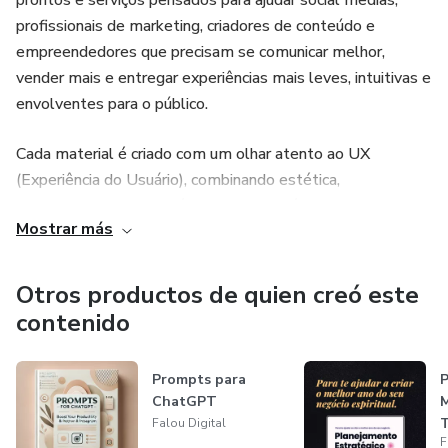
prontos e serviços pensados para ajudar social medias,
profissionais de marketing, criadores de conteúdo e
empreendedores que precisam se comunicar melhor,
vender mais e entregar experiências mais leves, intuitivas e
envolventes para o público.
Cada material é criado com um olhar atento ao UX
(Experiência do Usuário), combinando estética,
funcionalidade e estratégia. O objetivo é facilitar a sua
Mostrar más
rotina e também melhorar a jornada de quem consome o
seu conteúdo, seja nas redes sociais, em campanhas de
vendas ou no dia a dia digital.
Otros productos de quien creó este
contenido
👉 Visual que chama atenção. Texto que conecta.
Experiência que converte.
Prompts para
P
ChatGPT
M
T
Falou Digital
F
O