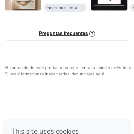
Emprendimiento Digital
Preguntas frecuentes
El contenido de este producto no representa la opinión de Hotmart.
Si ves informaciones inadecuadas,
denúncialas aquí
en Bogotá
en Amsterdam
en Madrid
en Ciudad de México
Hecho con
❤