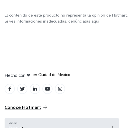
El contenido de este producto no representa la opinión de Hotmart.
Si ves informaciones inadecuadas,
denúncialas aquí
en Bogotá
en Amsterdam
en Madrid
en Ciudad de México
Hecho con
❤
en Belo Horizonte
Conoce Hotmart
Idioma