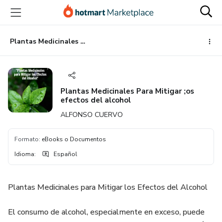
Ir
Ir
Ir
al
a
al
contenido
la
pie
principal
página
de
Plantas Medicinales Para Mitigar ;os efectos del alcohol
de
página
pago
Plantas Medicinales Para Mitigar ;os
efectos del alcohol
ALFONSO CUERVO
Formato
:
eBooks o Documentos
Idioma
:
Español
Plantas Medicinales para Mitigar los Efectos del Alcohol
El consumo de alcohol, especialmente en exceso, puede