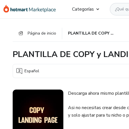
Ir
Ir
Ir
Categorías
al
a
al
contenido
la
pie
principal
página
de
Página de inicio
PLANTILLA DE COPY y LANDING PAGE - F1K1
de
página
pago
PLANTILLA DE COPY y LANDI
Español
Descarga ahora mismo plan
Asi no necesitas crear desde 
y solo ajustar para tu nicho o 