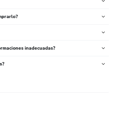
mprarlo?
ormaciones inadecuadas?
s?