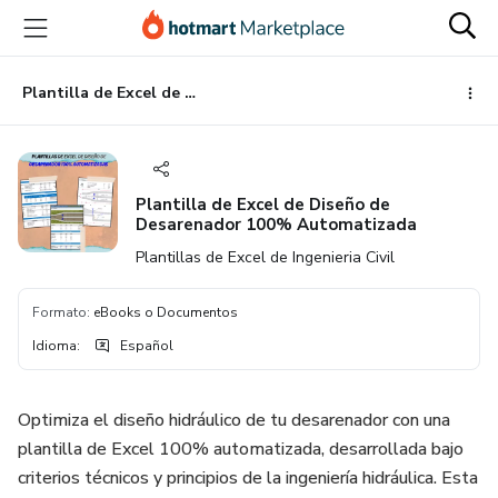
Ir
Ir
Ir
al
a
al
contenido
la
pie
principal
página
de
Plantilla de Excel de Diseño de Desarenador 100% Automatizada
de
página
pago
Plantilla de Excel de Diseño de
Desarenador 100% Automatizada
Plantillas de Excel de Ingenieria Civil
Formato
:
eBooks o Documentos
Idioma
:
Español
Optimiza el diseño hidráulico de tu desarenador con una
plantilla de Excel 100% automatizada, desarrollada bajo
criterios técnicos y principios de la ingeniería hidráulica. Esta