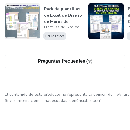
Pack de plantillas
P
de Excel de Diseño
d
de Muros de
C
Plantillas de Excel de Ingenieria Civil
Contencion...
d
Educación
Preguntas frecuentes
El contenido de este producto no representa la opinión de Hotmart.
Si ves informaciones inadecuadas,
denúncialas aquí