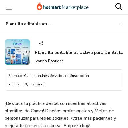
Ir
Ir
Ir
al
a
al
contenido
la
pie
principal
página
de
Plantilla editable atractiva para Dentista
de
página
pago
Plantilla editable atractiva para Dentista
Ivanna Bastidas
Formato
:
Cursos online y Servicios de Suscripción
Idioma
:
Español
¡Destaca tu práctica dental con nuestras atractivas
plantillas de Canva! Diseños profesionales y fáciles de
personalizar para redes sociales. Atrae más pacientes y
mejora tu presencia en línea. ¡Empieza hoy!