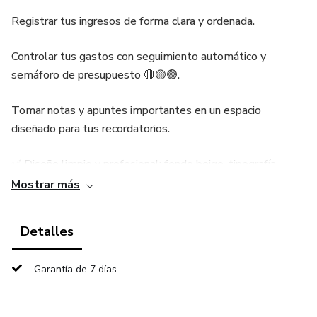
Registrar tus ingresos de forma clara y ordenada.
Controlar tus gastos con seguimiento automático y
semáforo de presupuesto 🔴🟡🟢.
Tomar notas y apuntes importantes en un espacio
diseñado para tus recordatorios.
✅ Diseño limpio y profesional: fondo beige, tipografía
moderna y visual minimalista.
Mostrar más
✅ Atemporal y reutilizable: úsala cualquier mes o año, no
Detalles
necesitas actualizarla.
Garantía de 7 días
✅ Fácil de usar: perfecta para imprimir o llenar
digitalmente.