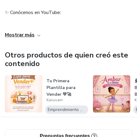
✨ Conócenos en YouTube:
Ámbar más allá del ballet
Mostrar más
Espina Bífida con Ámbar
Otros productos de quien creó este
💡 Apóyanos directamente:
contenido
PIX: kairuypazr@gmail.com
Tu Primera

Plantilla para
PayPal: paypal.me/donacionambar
Vender 💛🚀
Kairusam
K
✨
🌐 Sitio web:
Emprendimiento Digital
https://www.youtube.com/@EspinaBifidaConAmbar
Preguntas frecuentes