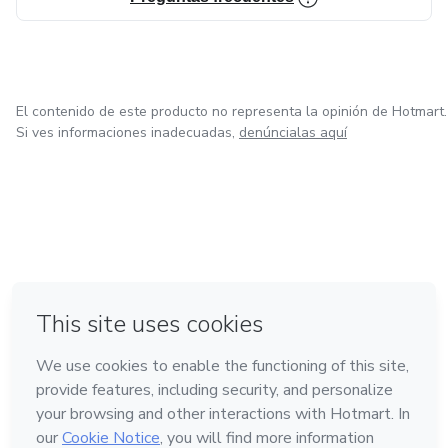
El contenido de este producto no representa la opinión de Hotmart.
Si ves informaciones inadecuadas,
denúncialas aquí
en Bogotá
en Amsterdam
en Madrid
en Ciudad de México
Hecho con
❤
en Belo Horizonte
Conoce Hotmart