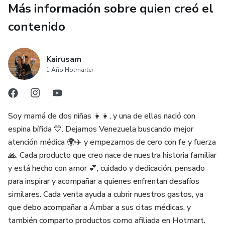
¡Empieza hoy a llevar el control de tu dinero de manera
Más información sobre quien creó el
organizada y sin complicaciones! ✨
contenido
Kairusam
1 Año Hotmarter
Soy mamá de dos niñas 👧👧, y una de ellas nació con
espina bífida 💛. Dejamos Venezuela buscando mejor
atención médica 🌍✈️ y empezamos de cero con fe y fuerza
🙏. Cada producto que creo nace de nuestra historia familiar
y está hecho con amor 💕, cuidado y dedicación, pensado
para inspirar y acompañar a quienes enfrentan desafíos
similares. Cada venta ayuda a cubrir nuestros gastos, ya
que debo acompañar a Ámbar a sus citas médicas, y
también comparto productos como afiliada en Hotmart.