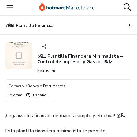
Ir
Ir
Ir
al
a
al
contenido
la
pie
principal
página
de
💰📊 Plantilla Financiera Minimalista – Control de Ingresos y Gastos 📝✨
de
página
pago
💰📊 Plantilla Financiera Minimalista –
Control de Ingresos y Gastos 📝✨
Kairusam
Formato
:
eBooks o Documentos
Idioma
:
Español
¡Organiza tus finanzas de manera simple y efectiva! 💰📝
Esta plantilla financiera minimalista te permite: