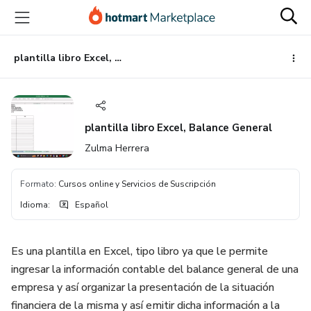
Ir
Ir
Ir
al
a
al
contenido
la
pie
principal
página
de
plantilla libro Excel, Balance General
de
página
pago
plantilla libro Excel, Balance General
Zulma Herrera
Formato
:
Cursos online y Servicios de Suscripción
Idioma
:
Español
Es una plantilla en Excel, tipo libro ya que le permite
ingresar la información contable del balance general de una
empresa y así organizar la presentación de la situación
financiera de la misma y así emitir dicha información a la