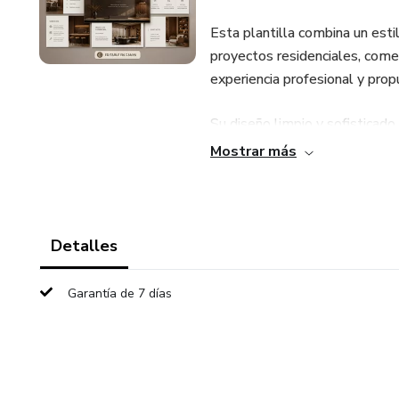
Esta plantilla combina un estil
proyectos residenciales, comerc
experiencia profesional y prop
Su diseño limpio y sofisticad
desde cero.
Mostrar más
Solo debes abrir el enlace en 
contacto, y exportar tu archivo
Detalles
Este pack digital incluye plant
de diseño de interiores, prese
Garantía de 7 días
Incluye:
-Portafolio de diseño de inter