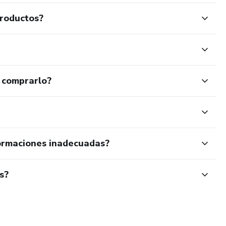
productos?
 comprarlo?
ormaciones inadecuadas?
s?