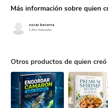
-Presentación para clientes
Más información sobre quien c
-Tablero de inspiración / moo
oscar becerra
-Secciones para proyectos de
5 Año Hotmarter
-Página “Sobre mí”
-Página de servicios
Otros productos de quien creó
-Proceso de diseño
-Sección de contacto
-Currículum o perfil profesion
-Formatos listos para persona