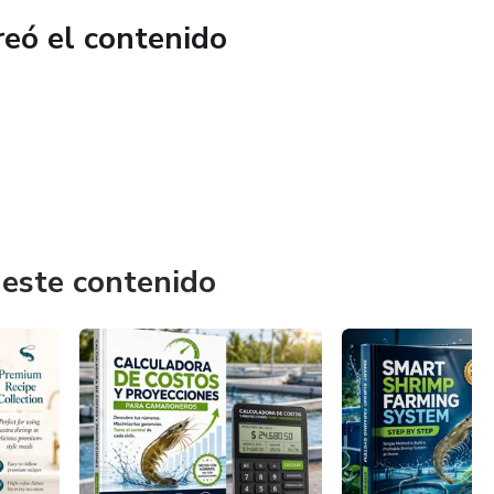
reó el contenido
dboard
stacados
 este contenido
al de diseñador
lizar en Canva