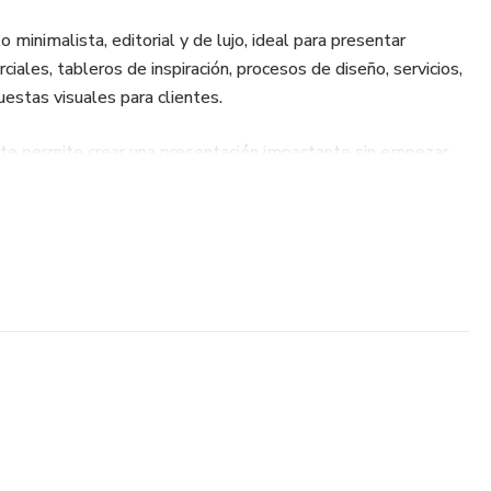
o minimalista, editorial y de lujo, ideal para presentar
iales, tableros de inspiración, procesos de diseño, servicios,
uestas visuales para clientes.
o te permite crear una presentación impactante sin empezar
Canva, personalizar textos, imágenes, colores y datos de
 para usarlo de forma digital o impresa.
illas editables en Canva para crear un portafolio profesional
ntación de arquitectura o propuesta visual para clientes.
iores editable