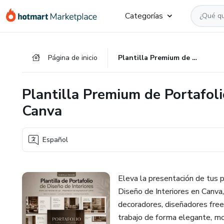
Ir
Ir
Ir
Categorías
al
a
al
contenido
la
pie
principal
página
de
Página de inicio
Plantilla Premium de Portafolio de Diseño de Interiores en Canva
de
página
pago
Plantilla Premium de Portafoli
Canva
Español
Eleva la presentación de tus 
Diseño de Interiores en Canva,
decoradores, diseñadores free
trabajo de forma elegante, mo