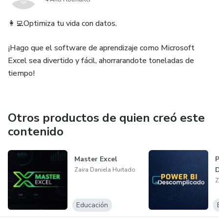
👩‍💻Optimiza tu vida con datos.
¡Hago que el software de aprendizaje como Microsoft
Excel sea divertido y fácil, ahorrarandote toneladas de
tiempo!
Otros productos de quien creó este
contenido
Master Excel
P
Zaira Daniela Hurtado
Z
Educación