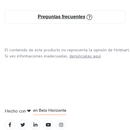
Preguntas frecuentes
El contenido de este producto no representa la opinión de Hotmart.
Si ves informaciones inadecuadas,
denúncialas aquí
en Ciudad de México
en Bogotá
en Amsterdam
en Madrid
en Belo Horizonte
Hecho con
❤