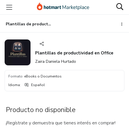
Ir
Ir
Ir
al
a
al
contenido
la
pie
principal
página
de
Plantillas de productividad en Office
de
página
pago
Plantillas de productividad en Office
Zaira Daniela Hurtado
Formato
:
eBooks o Documentos
Idioma
:
Español
Producto no disponible
¡Regístrate y demuestra que tienes interés en comprar!