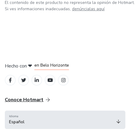
El contenido de este producto no representa la opinión de Hotmart.
Si ves informaciones inadecuadas,
denúncialas aquí
en Ciudad de México
en Bogotá
en Amsterdam
en Madrid
en Belo Horizonte
Hecho con
❤
Conoce Hotmart
Idioma
Español