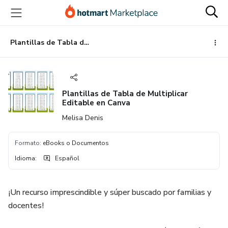
Ir
Ir
Ir
al
a
al
contenido
la
pie
principal
página
de
Plantillas de Tabla de Multiplicar Editable en Canva
de
página
pago
Plantillas de Tabla de Multiplicar
Editable en Canva
Melisa Denis
Formato
:
eBooks o Documentos
Idioma
:
Español
¡Un recurso imprescindible y súper buscado por familias y
docentes!