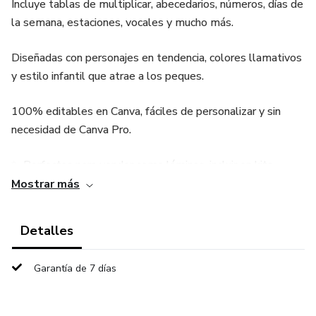
Incluye tablas de multiplicar, abecedarios, números, días de
la semana, estaciones, vocales y mucho más.
Diseñadas con personajes en tendencia, colores llamativos
y estilo infantil que atrae a los peques.
100% editables en Canva, fáciles de personalizar y sin
necesidad de Canva Pro.
✨ Perfectas para vender como láminas, incluir en kits
escolares o usar en casa y el aula.
Mostrar más
🧠 Educativas, lindas y rentables: sumá este kit a tu
Detalles
catálogo y marcá la diferencia.
Garantía de 7 días