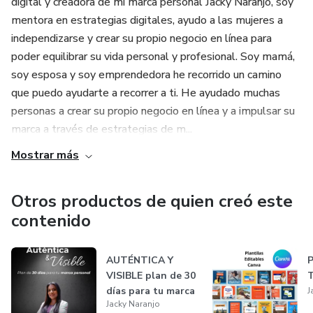
digital y creadora de mi marca personal Jacky Naranjo, soy
mentora en estrategias digitales, ayudo a las mujeres a
independizarse y crear su propio negocio en línea para
poder equilibrar su vida personal y profesional. Soy mamá,
soy esposa y soy emprendedora he recorrido un camino
que puedo ayudarte a recorrer a ti. He ayudado muchas
personas a crear su propio negocio en línea y a impulsar su
marca a través de estrategias de m...
Mostrar más
Otros productos de quien creó este
contenido
AUTÉNTICA Y
P
VISIBLE plan de 30
T
días para tu marca
J
Jacky Naranjo
personal-...