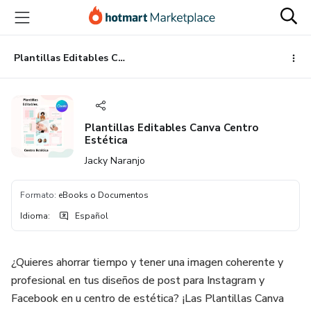
Ir
Ir
Ir
al
a
al
contenido
la
pie
principal
página
de
Plantillas Editables Canva Centro Estética
de
página
pago
Plantillas Editables Canva Centro
Estética
Jacky Naranjo
Formato
:
eBooks o Documentos
Idioma
:
Español
¿Quieres ahorrar tiempo y tener una imagen coherente y
profesional en tus diseños de post para Instagram y
Facebook en u centro de estética? ¡Las Plantillas Canva