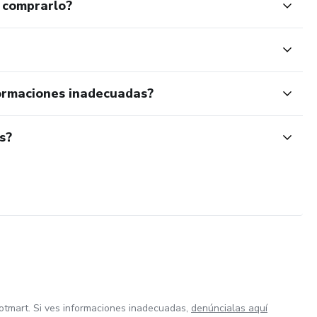
 comprarlo?
ormaciones inadecuadas?
s?
otmart. Si ves informaciones inadecuadas,
denúncialas aquí