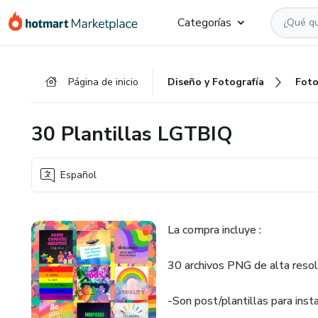
Ir
Ir
Ir
Categorías
al
a
al
contenido
la
pie
principal
página
de
Página de inicio
Diseño y Fotografía
Foto
de
página
pago
30 Plantillas LGTBIQ
Español
La compra incluye :
30 archivos PNG de alta reso
-Son post/plantillas para insta