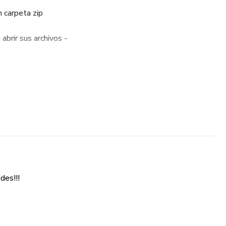
n carpeta zip
brir sus archivos -
 o memoria del celular!
desean potenciar su marca ,tienda digital .-
des!!!
edes-!!-
.-