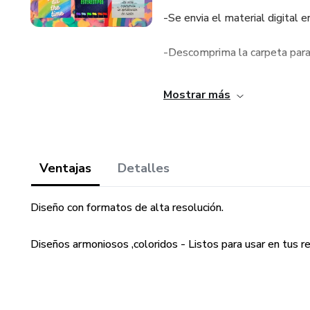
-Se envia el material digital e
-Descomprima la carpeta para a
-Descargue en su computadora
Mostrar más
-Listo para usar en un solo clic
-Material editable en Canvas
Ventajas
Detalles
-Material imprimible -
Diseño con formatos de alta resolución.
Ideal para emprendedores que 
Diseños armoniosos ,coloridos - Listos para usar en tus re
Empeza a llenar de color tus r
-Para subir a tu feed o regalar