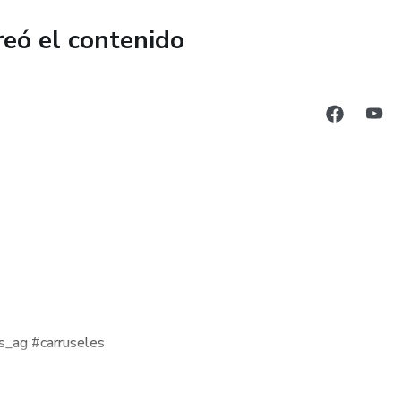
iente para abrir el archivo ,por favor! no dude en ponerse en
reó el contenido
roblema.
lizadas ,en diferentes formatos por favor contactarse.-
las medidas , y en cantidades carruseles.-
as tus redes sociales.-
U COMPRA!!
s_ag #carruseles