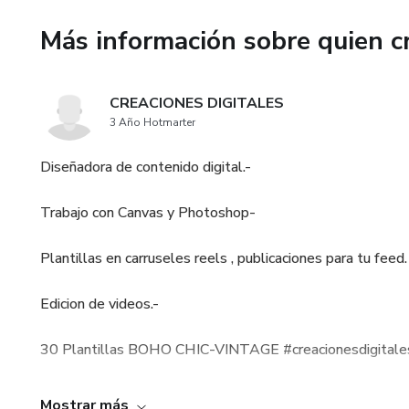
-Si presenta cualquier inconven
Más información sobre quien c
contacto conmigo.-
-Estare ahi para resolver su p
CREACIONES DIGITALES
3 Año Hotmarter
-Si necesita imágenes persona
Diseñadora de contenido digital.-
-Realizamos diseños en todas 
Trabajo con Canvas y Photoshop-
-Creaciones y diseños para tod
Plantillas en carruseles reels , publicaciones para tu feed.
-MUCHAS GRACIAS POR S
Edicion de videos.-
CREACIONESDIGITALES-
30 Plantillas BOHO CHIC-VINTAGE #creacionesdigitale
-
@CREACIONESDIGITALES
Mostrar más