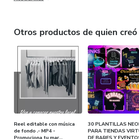
#plantillas #history #feedshorts #post #redessociales r
#potenciatumarca #tiendasvirtuales #collage #color #vib
Otros productos de quien creó
30 Plantillas POST/ REDES SOCIALES.-
Formato PNG
Para todo el mes y realzar de color tu Feed!
#POTENCIATUMARCA #TIENDAVIRTUAL
Los diseños son personalizados,ninguno se repite .-
Material editable-
Reel editable con música
30 PLANTILLAS NEO
de fondo .- MP4 -
PARA TIENDAS VIR
Material imprimible
Promociona tu mar...
DE BARES Y EVENTO