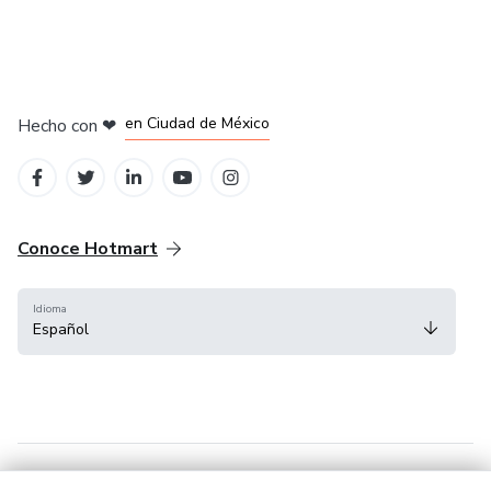
en Bogotá
en Amsterdam
en Madrid
en Ciudad de México
Hecho con
❤
en Belo Horizonte
Conoce Hotmart
Idioma
Español