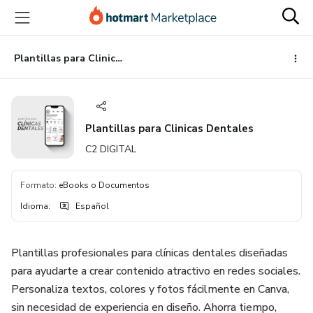
Ir
Ir
Ir
al
a
al
contenido
la
pie
principal
página
de
Plantillas para Clinicas Dentales
de
página
pago
Plantillas para Clinicas Dentales
C2 DIGITAL
Formato
:
eBooks o Documentos
Idioma
:
Español
Plantillas profesionales para clínicas dentales diseñadas
para ayudarte a crear contenido atractivo en redes sociales.
Personaliza textos, colores y fotos fácilmente en Canva,
sin necesidad de experiencia en diseño. Ahorra tiempo,