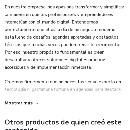
En nuestra empresa, nos apasiona transformar y simplificar
la manera en que los profesionales y emprendedores
interactúan con el mundo digital. Entendemos
perfectamente que el día a día de un negocio moderno
está lleno de desafíos, agendas apretadas y obstáculos
técnicos que muchas veces pueden frenar tu crecimiento.
Por eso, nuestro propósito fundamental es crear,
desarrollar y ofrecer soluciones digitales prácticas,
accesibles y de implementación inmediata.
Creemos firmemente que no necesitas ser un experto en
tecnología ni gastar una fortuna en agencias para destacar
en internet o para optimizar los procesos de tu marca. A
Mostrar más
través de nuestras herramientas, recursos y productos
cuidadosamente diseñados, buscamos simplificar lo
complejo. Queremos permitirte enfocar tu energía y tu
Otros productos de quien creó este
valioso tiempo en lo que realmente importa: atender de