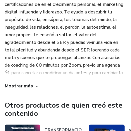
certificaciones de en el crecimiento personal, el marketing
digital, influencia y liderazgo. Te ayudo a descubrir tu
propósito de vida, en súpera, los traumas del miedo, la
inseguridad, las relaciones, el perdón, la autoestima, el
amor propios, te enseñó a soltar, el valor del
agradecimiento desde el SER y puedas vivir una vida en
total plenitud y abundancia desde el SER logrando cada
meta y sueños que te propongas alcanzar. Con asesorías
de coaching de 60 minutos por Zoom, previo una agenda
📇, para cancelar o modificar un día antes y para cambiar la
hora, 1 hora antes, con el objetivo de evaluar tu necesidad
Mostrar más
y recomendarte lo que esté necesitando para lograr tu
propósito y vivir en plenitud.
Otros productos de quien creó este
Dele clic al link arriba 👆 en el sitio web y agenda ya.
contenido
TRANSFORMACIO