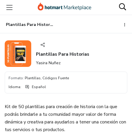
Ir
Ir
Ir
al
a
al
contenido
la
pie
principal
página
de
Plantillas Para Historias
de
página
pago
Plantillas Para Historias
Yasira Nuñez
Formato
:
Plantillas, Códigos Fuente
Idioma
:
Español
Kit de 50 plantillas para creación de historia con la que
podrás brindarle a tu comunidad mayor valor de forma
dinámica y creativa para ayudarlos a tener una conexión con
tus servicios o tus productos.