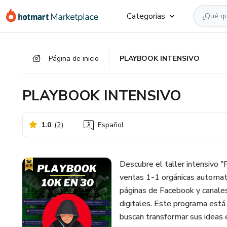
Ir
Ir
Ir
Categorías
al
a
al
contenido
la
pie
principal
página
de
Página de inicio
PLAYBOOK INTENSIVO
de
página
pago
PLAYBOOK INTENSIVO
1.0
(
2
)
Español
Descubre el taller intensivo 
ventas 1-1 orgánicas automat
páginas de Facebook y canale
digitales. Este programa est
buscan transformar sus ideas 