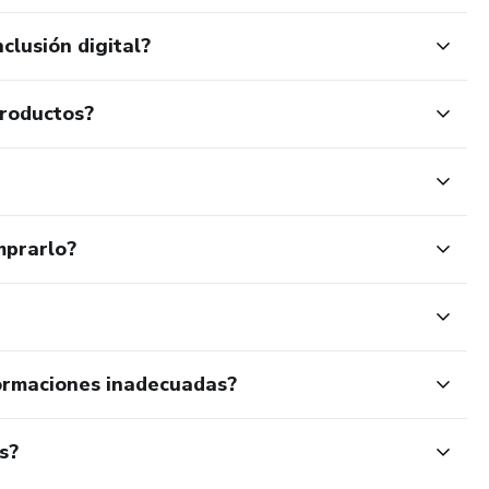
clusión digital?
productos?
mprarlo?
ormaciones inadecuadas?
s?