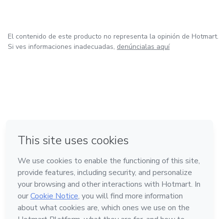
El contenido de este producto no representa la opinión de Hotmart.
Si ves informaciones inadecuadas,
denúncialas aquí
en Bogotá
en Amsterdam
en Madrid
en Ciudad de México
Hecho con
❤
en Belo Horizonte
Conoce Hotmart