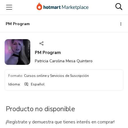
Ir
Ir
Ir
al
a
al
contenido
la
pie
principal
página
de
PM Program
de
página
pago
PM Program
Patricia Carolina Mesa Quintero
Formato
:
Cursos online y Servicios de Suscripción
Idioma
:
Español
Producto no disponible
¡Regístrate y demuestra que tienes interés en comprar!